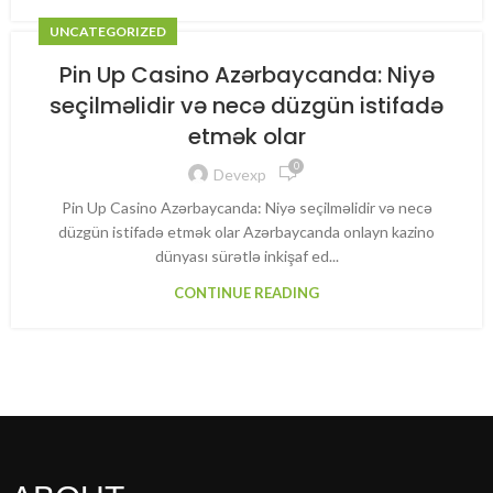
UNCATEGORIZED
Pin Up Casino Azərbaycanda: Niyə
seçilməlidir və necə düzgün istifadə
etmək olar
0
Devexp
Pin Up Casino Azərbaycanda: Niyə seçilməlidir və necə
düzgün istifadə etmək olar Azərbaycanda onlayn kazino
dünyası sürətlə inkişaf ed...
CONTINUE READING