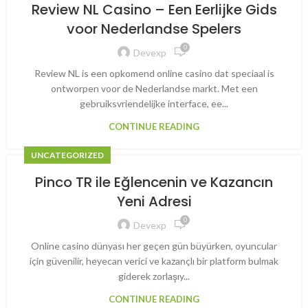
Review NL Casino – Een Eerlijke Gids
voor Nederlandse Spelers
0
Devexp
Review NL is een opkomend online casino dat speciaal is
ontworpen voor de Nederlandse markt. Met een
gebruiksvriendelijke interface, ee...
CONTINUE READING
UNCATEGORIZED
Pinco TR ile Eğlencenin ve Kazancın
Yeni Adresi
0
Devexp
Online casino dünyası her geçen gün büyürken, oyuncular
için güvenilir, heyecan verici ve kazançlı bir platform bulmak
giderek zorlaşıy...
CONTINUE READING