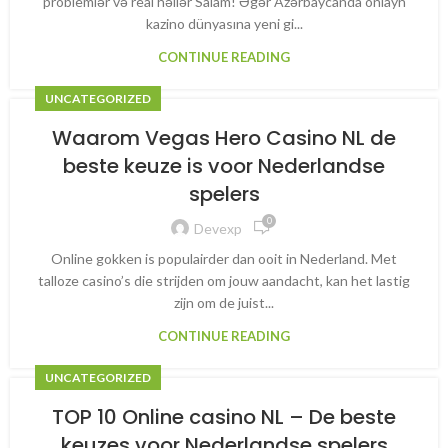
problemlər və real həllər Salam! Əgər Azərbaycanda onlayn
kazino dünyasına yeni gi...
CONTINUE READING
UNCATEGORIZED
Waarom Vegas Hero Casino NL de
beste keuze is voor Nederlandse
spelers
0
Devexp
Online gokken is populairder dan ooit in Nederland. Met
talloze casino’s die strijden om jouw aandacht, kan het lastig
zijn om de juist...
CONTINUE READING
UNCATEGORIZED
TOP 10 Online casino NL – De beste
keuzes voor Nederlandse spelers