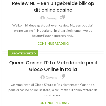
Review NL – Een uitgebreide blik op
dit online casino
0
Devexp
Welkom bij deze gastpost over Review NL, een populair
online casino in Nederland. In dit artikel nemen we de
belangrijkste aspecten ond...
CONTINUE READING
UNCATEGORIZED
Queen Casino IT: La Meta Ideale per il
Gioco Online in Italia
0
Devexp
Un Ambiente di Gioco Sicuro e Regolamentato Quando si
parla di casinò online in Italia, la sicurezza è il primo fattore da
considerare....
CONTINUE READING