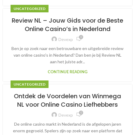
UNCATEGORIZED
Review NL – Jouw Gids voor de Beste
Online Casino’s in Nederland
0
Devexp
Ben je op zoek naar een betrouwbare en uitgebreide review
van online casino's in Nederland? Dan ben je bij Review NL
aan het juiste adr...
CONTINUE READING
UNCATEGORIZED
Ontdek de Voordelen van Winmega
NL voor Online Casino Liefhebbers
0
Devexp
De online casino markt in Nederland is de afgelopen jaren
enorm gegroeid. Spelers zijn op zoek naar een platform dat