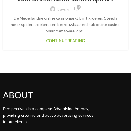
0
Devexp
De Nederlandse online casinomarkt blijft groeien. Steeds
meer spelers zoeken een betrouwbaar en leuk online casino.
Maar met zoveel opt...
CONTINUE READING
ABOUT
Perspectives is a complete Advertising Agency,
providing creative and active advertising services
to our clients.