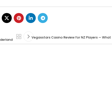
Vegasstars Casino Review for NZ Players — What 
ederland