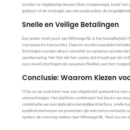
worden er regelmatig nieuwe titels toegevoegd, zodat het a
gokkast of de strategie van een potje poker, de mogelijkhed
Snelle en Veilige Betalingen
Een ander sterk punt van Winmega NL is het betaalbeleid. H
transparante transacties. Daarom worden populaire betaalme
Stortingen worden direct verwerkt en opnames worden binne
speelervaring. Het feit dat het casino zich houdt aan de str
voor zowel stortingen als opnames flexibel, wat het toeganke
Conclusie: Waarom Kiezen vo
Of je nu op zoek bent naar een uitgebreid spelaanbod, een 
verwachtingen. Het platform combineert het beste van mod
combinatie van een gebruiksvriendelijke interface, snelle b
loyaliteitsbonussen en promoties zijn een extra motivatie
spelers de overstap maken naar Winmega NL. Veel succes en