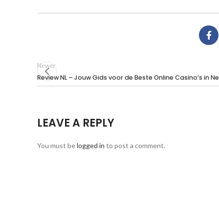
Newer
Review NL – Jouw Gids voor de Beste Online Casino’s in N
LEAVE A REPLY
You must be
logged in
to post a comment.