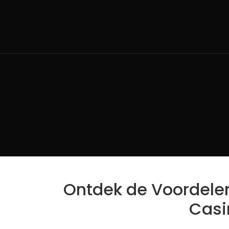
Ontdek de Voordele
Casi