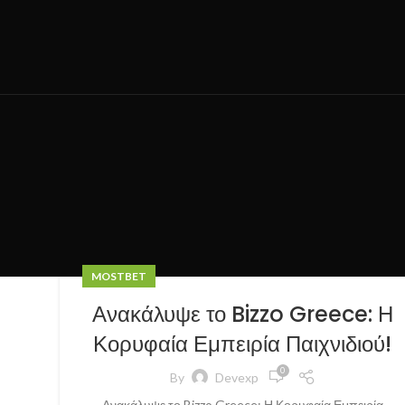
MOSTBET
Ανακάλυψε το Bizzo Greece: Η
Κορυφαία Εμπειρία Παιχνιδιού!
0
By
Devexp
Ανακάλυψε το Bizzo Greece: Η Κορυφαία Εμπειρία