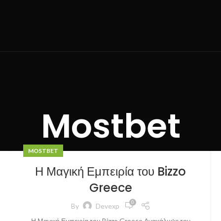
Mostbet
MOSTBET
Η Μαγική Εμπειρία του Bizzo
Greece
0
By
Devexp
Η Μαγική Εμπειρία του Bizzo Greece Ανακάλυψε τον