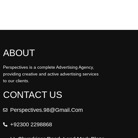
ABOUT
Perspectives is a complete Advertising Agency,
providing creative and active advertising services
to our clients.
CONTACT US
Perspectives.98@gmail.com
+92300 2298868