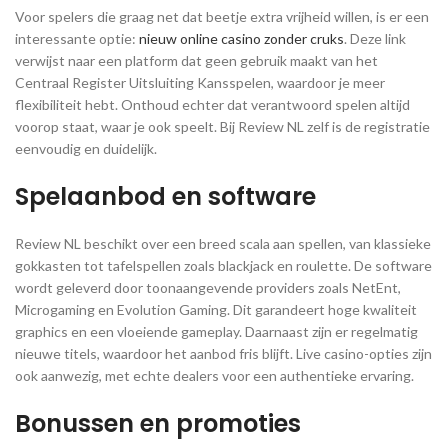
Voor spelers die graag net dat beetje extra vrijheid willen, is er een
interessante optie:
nieuw online casino zonder cruks
. Deze link
verwijst naar een platform dat geen gebruik maakt van het
Centraal Register Uitsluiting Kansspelen, waardoor je meer
flexibiliteit hebt. Onthoud echter dat verantwoord spelen altijd
voorop staat, waar je ook speelt. Bij Review NL zelf is de registratie
eenvoudig en duidelijk.
Spelaanbod en software
Review NL beschikt over een breed scala aan spellen, van klassieke
gokkasten tot tafelspellen zoals blackjack en roulette. De software
wordt geleverd door toonaangevende providers zoals NetEnt,
Microgaming en Evolution Gaming. Dit garandeert hoge kwaliteit
graphics en een vloeiende gameplay. Daarnaast zijn er regelmatig
nieuwe titels, waardoor het aanbod fris blijft. Live casino-opties zijn
ook aanwezig, met echte dealers voor een authentieke ervaring.
Bonussen en promoties