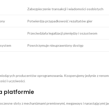
Zabezpieczenie transakcji i wiadomości osobistych
ony
Potwierdza przypadkowość rezultatów gier
Przeciwdziała legalizacji pieniędzy i oszustwom
system
Powstrzymuje nieuprawniony dostęp
w od wiodących producentów oprogramowania. Kooperujemy jedynie z ren
ści i uczciwości.
a platformie
zesne sloty z mechanizmami premiowymi, megaways i narastającymi ja