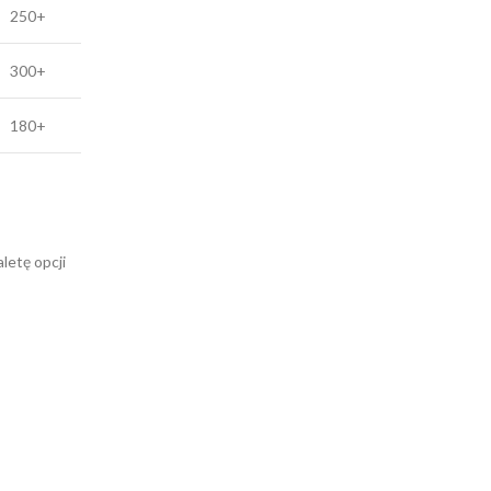
250+
300+
180+
letę opcji