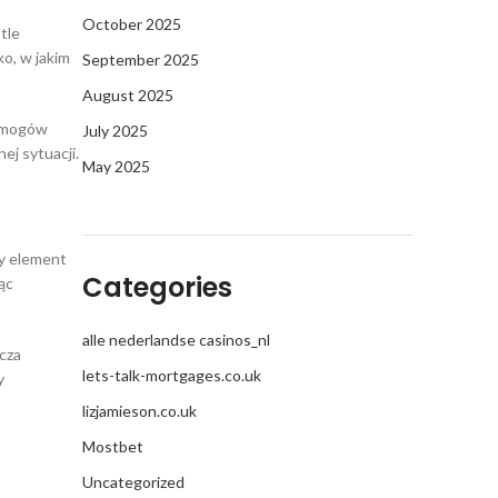
October 2025
tle
o, w jakim
September 2025
August 2025
wymogów
July 2025
ej sytuacji.
May 2025
ny element
Categories
ąc
alle nederlandse casinos_nl
cza
lets-talk-mortgages.co.uk
y
lizjamieson.co.uk
Mostbet
Uncategorized