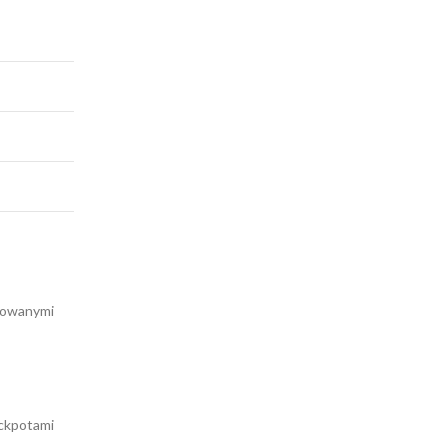
omowanymi
ckpotami