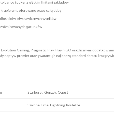
to banco i poker z giętkim limitami zakładów
 krupierami, oferowane przez całą dobę
miłośników błyskawicznych wyników
y zróżnicowanych gatunków
 Evolution Gaming, Pragmatic Play, Play’n GO oraz licznymi dodatkowymi
 napływ premier oraz gwarantuje najlepszą standard obrazu i rozgrywki
m
Starburst, Gonzo’s Quest
Szalone Time, Lightning Roulette