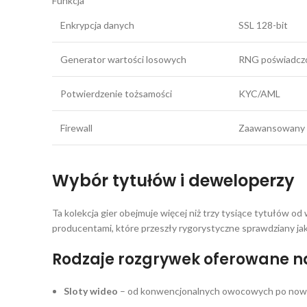
Funkcja
Enkrypcja danych
SSL 128-bit
Generator wartości losowych
RNG poświadcz
Potwierdzenie tożsamości
KYC/AML
Firewall
Zaawansowany 
Wybór tytułów i deweloperzy
Ta kolekcja gier obejmuje więcej niż trzy tysiące tytułó
producentami, które przeszły rygorystyczne sprawdziany jako
Rodzaje rozgrywek oferowane n
Sloty wideo
– od konwencjonalnych owocowych po nowoc