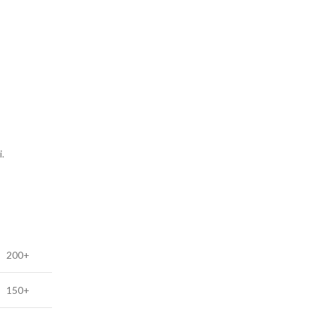
.
200+
150+