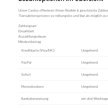
Unser Casino offerieren Ihnen flexible & geschützte Zahlu
Transaktionsprozess so reibungslos und klar als möglich zu r
Zahlungsart
Einzahlzeit
Auszahlungsdauer
Mindestbetrag
Kreditkarte (Visa/MC)
Umgehend
PayPal
Umgehend
Sofort
Umgehend
Moneybookers
Umgehend
Banküberweisung
ein-drei Werktag