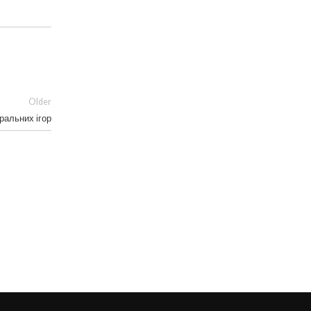
Older
ральних ігор