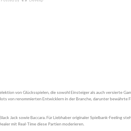
Selektion von Glücksspielen, die sowohl Einsteiger als auch versierte Ga
 Slots von renommierten Entwicklern in der Branche, darunter bewährte F
Black Jack sowie Baccara. Für Liebhaber originaler Spielbank-Feeling ste
Dealer mit Real-Time diese Partien moderieren.