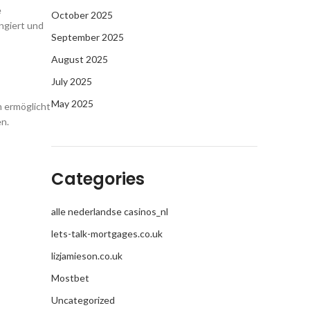
e
October 2025
ngiert und
September 2025
August 2025
July 2025
May 2025
m ermöglicht
en.
Categories
alle nederlandse casinos_nl
lets-talk-mortgages.co.uk
lizjamieson.co.uk
Mostbet
Uncategorized