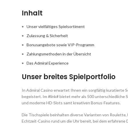
Inhalt
Unser vielfältiges Spielsortiment
Zulassung & Sicherheit
Bonusangebote sowie VIP-Programm
Zahlungsmethoden in der Übersicht
Das Admiral Experience
Unser breites Spielportfolio
In Admiral Casino erwartet Ihnen ein sorgfältig kuratierte 
begeistert. Im #link# bietet mehr als 500 unterschiedliche
und moderne HD-Slots samt kreativen Bonus-Features.
Die Tischspiele beinhalten diverse Varianten von Roulette, 
Echtzeit-Casino rund um die Uhr bereit, bei dem erfahrene 