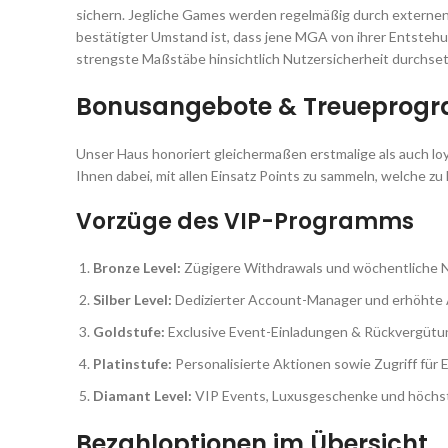
sichern. Jegliche Games werden regelmäßig durch externen 
bestätigter Umstand ist, dass jene MGA von ihrer Entsteh
strengste Maßstäbe hinsichtlich Nutzersicherheit durchset
Bonusangebote & Treueprog
Unser Haus honoriert gleichermaßen erstmalige als auch loy
Ihnen dabei, mit allen Einsatz Points zu sammeln, welche z
Vorzüge des VIP-Programms
Bronze Level:
Zügigere Withdrawals und wöchentliche 
Silber Level:
Dedizierter Account-Manager und erhöhte 
Goldstufe:
Exclusive Event-Einladungen & Rückvergütu
Platinstufe:
Personalisierte Aktionen sowie Zugriff für E
Diamant Level:
VIP Events, Luxusgeschenke und höchst
Bezahloptionen im Übersicht