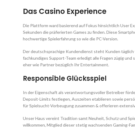
Das Casino Experience
Die Plattform ward basierend auf Fokus hinsichtlich User Ex
Sekunden die präferierten Games zu finden. Diese Smartphon
hochwertige Spielerfahrung so wie die PC-Version.
Der deutschsprachige Kundendienst steht Kunden täglich von
fachkundiges Support-Team erledigt alle Fragen zügig und s
eher wie Partner bezüglich Ihr Entertainment.
Responsible Glücksspiel
In der Eigenschaft als verantwortungsvoller Betreiber för
Deposit-Limits festlegen, Auszeiten etablieren sowie persö
für Spielsucht-Vorbeugung zusammen & offerieren extensiv
Unser Haus vereint Tradition samt Neuheit, Schutz und S
willkommen, Mitglied dieser stetig wachsenden Gaming-Fami