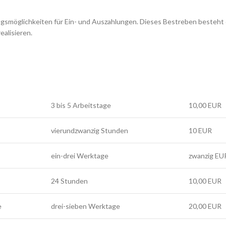
ngsmöglichkeiten für Ein- und Auszahlungen. Dieses Bestreben besteht 
ealisieren.
3 bis 5 Arbeitstage
10,00 EUR
vierundzwanzig Stunden
10 EUR
ein-drei Werktage
zwanzig EU
24 Stunden
10,00 EUR
e
drei-sieben Werktage
20,00 EUR