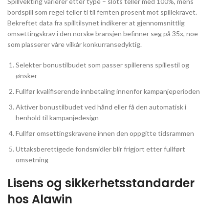
Spillvekting varierer etter type – slots teller med 100%, mens
bordspill som regel teller ti til femten prosent mot spillekravet.
Bekreftet data fra spilltilsynet indikerer at gjennomsnittlig
omsettingskrav i den norske bransjen befinner seg på 35x, noe
som plasserer våre vilkår konkurransedyktig.
Selekter bonustilbudet som passer spillerens spillestil og
ønsker
Fullfør kvalifiserende innbetaling innenfor kampanjeperioden
Aktiver bonustilbudet ved hånd eller få den automatisk i
henhold til kampanjedesign
Fullfør omsettingskravene innen den oppgitte tidsrammen
Uttaksberettigede fondsmidler blir frigjort etter fullført
omsetning
Lisens og sikkerhetsstandarder
hos Alawin