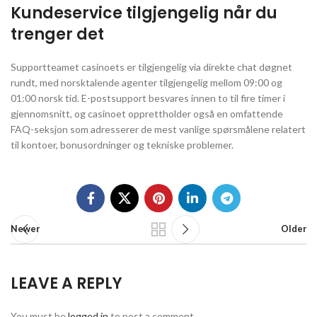
Kundeservice tilgjengelig når du
trenger det
Supportteamet casinoets er tilgjengelig via direkte chat døgnet
rundt, med norsktalende agenter tilgjengelig mellom 09:00 og
01:00 norsk tid. E-postsupport besvares innen to til fire timer i
gjennomsnitt, og casinoet opprettholder også en omfattende
FAQ-seksjon som adresserer de mest vanlige spørsmålene relatert
til kontoer, bonusordninger og tekniske problemer.
Newer
Older
LEAVE A REPLY
You must be
logged in
to post a comment.