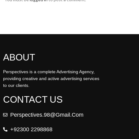
ABOUT
Perspectives is a complete Advertising Agency,
providing creative and active advertising services
to our clients.
CONTACT US
Perspectives.98@gmail.com
+92300 2298868