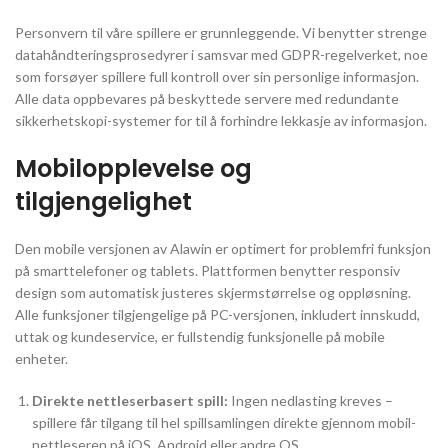
Personvern til våre spillere er grunnleggende. Vi benytter strenge
datahåndteringsprosedyrer i samsvar med GDPR-regelverket, noe
som forsøyer spillere full kontroll over sin personlige informasjon.
Alle data oppbevares på beskyttede servere med redundante
sikkerhetskopi-systemer for til å forhindre lekkasje av informasjon.
Mobilopplevelse og
tilgjengelighet
Den mobile versjonen av Alawin er optimert for problemfri funksjon
på smarttelefoner og tablets. Plattformen benytter responsiv
design som automatisk justeres skjermstørrelse og oppløsning.
Alle funksjoner tilgjengelige på PC-versjonen, inkludert innskudd,
uttak og kundeservice, er fullstendig funksjonelle på mobile
enheter.
Direkte nettleserbasert spill:
Ingen nedlasting kreves –
spillere får tilgang til hel spillsamlingen direkte gjennom mobil-
nettleseren på iOS, Android eller andre OS