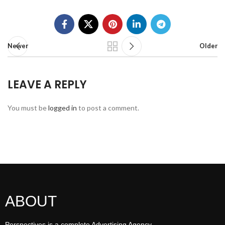
Newer
Older
LEAVE A REPLY
You must be
logged in
to post a comment.
ABOUT
Perspectives is a complete Advertising Agency,