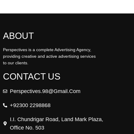
ABOUT
Perspectives is a complete Advertising Agency,
providing creative and active advertising services
to our clients.
CONTACT US
Perspectives.98@gmail.com
+92300 2298868
I.I. Chundrigar Road, Land Mark Plaza,
Office No. 503