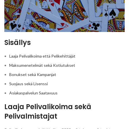
Sisällys
Laaja Pelivalikoima että Pelikehittäjät
Maksumenetelmät sekä Kotiutukset
Bonukset sekä Kampanjat
Suojaus sekä Lisenssi
Asiakaspalvelun Saatavuus
Laaja Pelivalikoima sekä
Pelivalmistajat