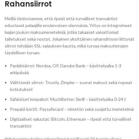
Rahansiirrot
Meillä tiedostamme, että ripeät että turvalliset transaktiot
edustavat pelaajille ensiarvoisen olennaisia. Yritys on integroineet
laajan joukon maksumenetelmiä, jotka takaavat vaivattomat
talletukset sekä nostot. Jokainen yksittäinen rahansiirtoon liittyvät
siirrot tehdään SSL-salauksen kautta, mikä turvaa maksutietojen
täydellisen turvan.
Pankkisiirrot: Nordea, OP, Danske Bank – käsittelyaika 1-3
arkipäivää
Välittömät siirrot: Trustly, Zimpler – suorat maksut sekä nopeat
kotiutukset
Sähköiset lompakot: MuchBetter, Skrill – käsittelyaika 0-24 t
Prepaid-kortit: Paysafecard – nimetön sekä suojattu menetelmä
Digitaaliset valuutat: Bitcoin, Ethereum – ripeät että turvalliset
transaktiot
Yrityksemme hoitaa rahansiirrot tyypillisesti 24 tunnin aikana