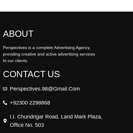
ABOUT
Perspectives is a complete Advertising Agency,
providing creative and active advertising services
to our clients.
CONTACT US
Perspectives.98@gmail.com
+92300 2298868
I.I. Chundrigar Road, Land Mark Plaza,
Office No. 503