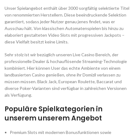
Unser Spielangebot enthält über 3000 sorgfältig selektierte Titel
von renommierten Herstellern. Diese beeindruckende Selektion
garantiert, sodass jeder Nutzer genau jenes findet, was er
Ausschau hält. Von klassischen Automatenspielen bis hinzu zu
elaboriert gestalteten Video Slots mit progressiven Jackpots –
diese Vielfalt besitzt keine Limits.
Sehr stolz ist wir bezüglich unseren Live Casino Bereich, der
professionelle Dealer & hochauflösende Streaming-Technologie
kombiniert. Hier können User das echte Ambiente von einem
landbasierten Casino genießen, ohne ihr Domizil verlassen zu
müssen müssen. Black Jack, European Roulette, Baccarat und
diverse Poker-Varianten sind verfügbar in zahlreichen Versionen
als Verfügung.
Populäre Spielkategorien in
unserem unserem Angebot
Premium Slots mit modernen Bonusfunktionen sowie