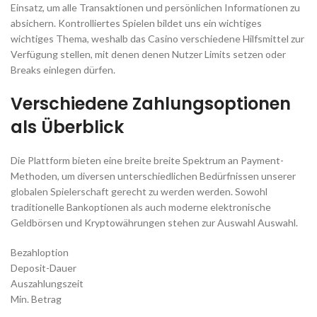
Einsatz, um alle Transaktionen und persönlichen Informationen zu
absichern. Kontrolliertes Spielen bildet uns ein wichtiges
wichtiges Thema, weshalb das Casino verschiedene Hilfsmittel zur
Verfügung stellen, mit denen denen Nutzer Limits setzen oder
Breaks einlegen dürfen.
Verschiedene Zahlungsoptionen
als Überblick
Die Plattform bieten eine breite breite Spektrum an Payment-
Methoden, um diversen unterschiedlichen Bedürfnissen unserer
globalen Spielerschaft gerecht zu werden werden. Sowohl
traditionelle Bankoptionen als auch moderne elektronische
Geldbörsen und Kryptowährungen stehen zur Auswahl Auswahl.
Bezahloption
Deposit-Dauer
Auszahlungszeit
Min. Betrag