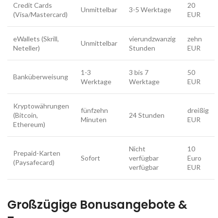
Credit Cards
20
Unmittelbar
3-5 Werktage
(Visa/Mastercard)
EUR
eWallets (Skrill,
vierundzwanzig
zehn
Unmittelbar
Neteller)
Stunden
EUR
1-3
3 bis 7
50
Banküberweisung
Werktage
Werktage
EUR
Kryptowährungen
fünfzehn
dreißig
(Bitcoin,
24 Stunden
Minuten
EUR
Ethereum)
Nicht
10
Prepaid-Karten
Sofort
verfügbar
Euro
(Paysafecard)
verfügbar
EUR
Großzügige Bonusangebote &