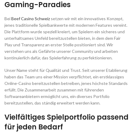
Gaming-Paradies
Bei
Beef Casino Schweiz
setzen wir mit ein innovatives Konzept,
jenes traditionelle Spielbankwerte mit modernen Features vereint.
Die Plattform wurde speziell kreiert, um Spielern ein sicheres und
unterhaltsames Umfeld bereitzustellen bieten, in dem dem Fair
Play und Transparenz an erster Stelle positioniert sind. Wir
verstehen uns als Gefährte unserer Community und arbeiten
kontinuierlich dafür, das Spielerfahrung zu perfektionieren.
Unser Name steht für Qualität und Trust. Seit unserer Etablierung
haben das Team uns einer Mission verpflichtet, ein erstklassiges
Online-Casino bereitzustellen betreiben, jenes höchste Standards
erfüllt. Die Zusammenarbeit zusammen mit führenden
Softwareanbietern ermöglicht uns, ein diverses Portfolio
bereitzustellen, das ständig erweitert werden kann.
Vielfältiges Spielportfolio passend
für jeden Bedarf