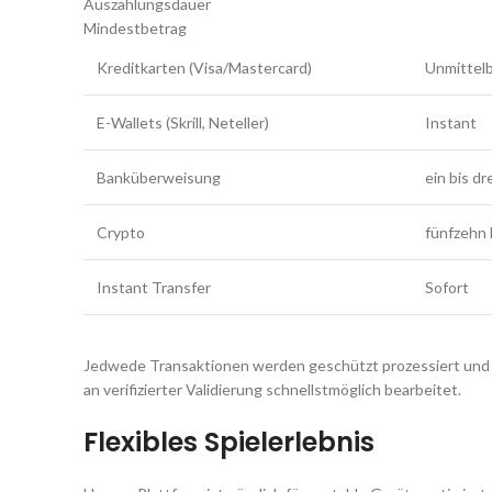
Auszahlungsdauer
Mindestbetrag
Kreditkarten (Visa/Mastercard)
Unmittel
E-Wallets (Skrill, Neteller)
Instant
Banküberweisung
ein bis d
Crypto
fünfzehn
Instant Transfer
Sofort
Jedwede Transaktionen werden geschützt prozessiert und 
an verifizierter Validierung schnellstmöglich bearbeitet.
Flexibles Spielerlebnis