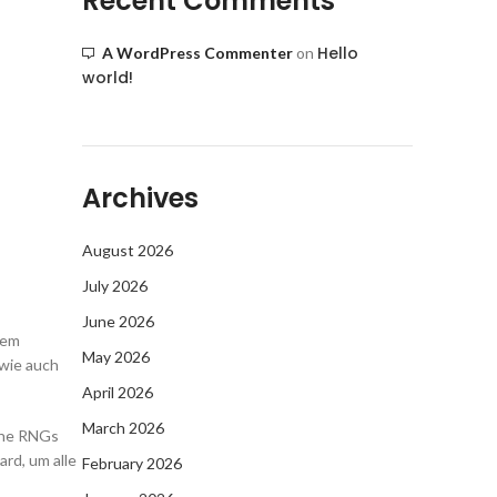
Recent Comments
Hello
A WordPress Commenter
on
world!
Archives
August 2026
July 2026
June 2026
nem
May 2026
 wie auch
April 2026
March 2026
iche RNGs
rd, um alle
February 2026