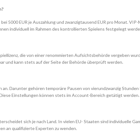
n?
it bei 5000 EUR je Auszahlung und zwanzigtausend EUR pro Monat. VIP-M
nnen individuell im Rahmen des kontrollierten Spielens festgelegt werde
Spiellizenz, die von einer renommierten Aufsichtsbehörde vergeben wur
ar und kann stets auf der Seite der Behörde überprüft werden.
elen an. Darunter gehören temporäre Pausen von vierundzwanzig Stunden 
Diese Einstellungen können stets im Account-Bereich getätigt werden.
scheidet sich je nach Land. In vielen EU- Staaten sind individuelle Ga
gen an qualifizierte Experten zu wenden.