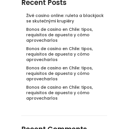
Recent Posts
Živé casino online: ruleta a blackjack
se skutečnými krupiéry
Bonos de casino en Chile: tipos,
requisitos de apuesta y cómo
aprovecharlos
Bonos de casino en Chile: tipos,
requisitos de apuesta y cómo
aprovecharlos
Bonos de casino en Chile: tipos,
requisitos de apuesta y cómo
aprovecharlos
Bonos de casino en Chile: tipos,
requisitos de apuesta y cómo
aprovecharlos