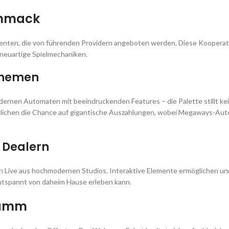
chmack
enten, die von führenden Providern angeboten werden. Diese Kooperat
 neuartige Spielmechaniken.
Themen
dernen Automaten mit beeindruckenden Features – die Palette stillt kei
öglichen die Chance auf gigantische Auszahlungen, wobei Megaways-Au
n Dealern
in Live aus hochmodernen Studios. Interaktive Elemente ermöglichen un
ntspannt von daheim Hause erleben kann.
ramm