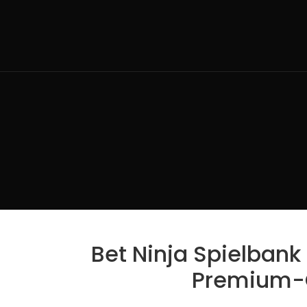
Bet Ninja Spielbank
Premium-O