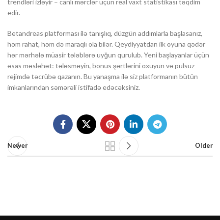
trendləri izləyir – canlı mərclər üçün real vaxt statistikası təqdim
edir.
Betandreas platforması ilə tanışlıq, düzgün addımlarla başlasanız,
həm rahat, həm də maraqlı ola bilər. Qeydiyyatdan ilk oyuna qədər
hər mərhələ müasir tələblərə uyğun qurulub. Yeni başlayanlar üçün
əsas məsləhət: tələsməyin, bonus şərtlərini oxuyun və pulsuz
rejimdə təcrübə qazanın. Bu yanaşma ilə siz platformanın bütün
imkanlarından səmərəli istifadə edəcəksiniz.
Newer
Older