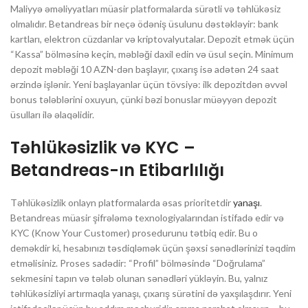
Maliyyə əməliyyatları müasir platformalarda sürətli və təhlükəsiz
olmalıdır. Betandreas bir neçə ödəniş üsulunu dəstəkləyir: bank
kartları, elektron cüzdanlar və kriptovalyutalar. Depozit etmək üçün
“Kassa” bölməsinə keçin, məbləği daxil edin və üsul seçin. Minimum
depozit məbləği 10 AZN-dən başlayır, çıxarış isə adətən 24 saat
ərzində işlənir. Yeni başlayanlar üçün tövsiyə: ilk depozitdən əvvəl
bonus tələblərini oxuyun, çünki bəzi bonuslar müəyyən depozit
üsulları ilə əlaqəlidir.
Təhlükəsizlik və KYC –
Betandreas-ın Etibarlılığı
Təhlükəsizlik onlayn platformalarda əsas prioritetdir
yanaşı
.
Betandreas müasir şifrələmə texnologiyalarından istifadə edir və
KYC (Know Your Customer) prosedurunu tətbiq edir. Bu o
deməkdir ki, hesabınızı təsdiqləmək üçün şəxsi sənədlərinizi təqdim
etməlisiniz. Proses sadədir: “Profil” bölməsində “Doğrulama”
sekmesini tapın və tələb olunan sənədləri yükləyin. Bu, yalnız
təhlükəsizliyi artırmaqla yanaşı, çıxarış sürətini də yaxşılaşdırır. Yeni