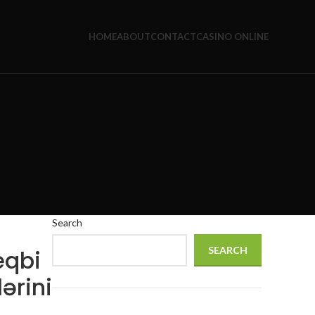
HOME
ABOUT
CONTACT
CASINO ONLINE
Search
SEARCH
eqbi
ərini