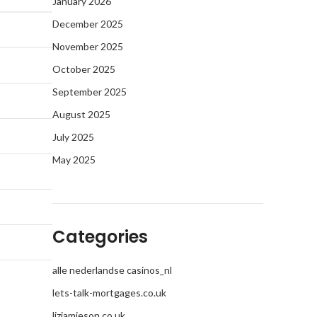
January 2026
December 2025
November 2025
October 2025
September 2025
August 2025
July 2025
May 2025
Categories
alle nederlandse casinos_nl
lets-talk-mortgages.co.uk
lizjamieson.co.uk