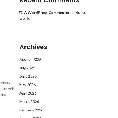
Recent Comments
Hello
A WordPress Commenter
on
world!
Archives
August 2026
July 2026
June 2026
cıların
May 2026
qdim edir,
April 2026
nına
March 2026
February 2026