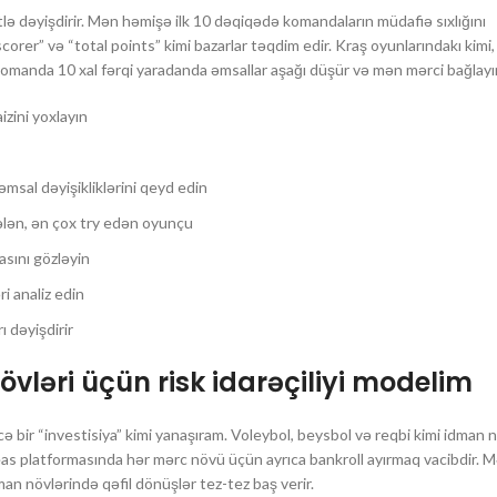
ətlə dəyişdirir. Mən həmişə ilk 10 dəqiqədə komandaların müdafiə sıxlığını
orer” və “total points” kimi bazarlar təqdim edir. Kraş oyunlarındakı kim
omanda 10 xal fərqi yaradanda əmsallar aşağı düşür və mən mərci bağlayı
zini yoxlayın
msal dəyişikliklərini qeyd edin
ələn, ən çox try edən oyunçu
asını gözləyin
i analiz edin
ı dəyişdirir
ləri üçün risk idarəçiliyi modelim
 bir “investisiya” kimi yanaşıram. Voleybol, beysbol və reqbi kimi idman 
reas platformasında hər mərc növü üçün ayrıca bankroll ayırmaq vacibdir.
n növlərində qəfil dönüşlər tez-tez baş verir.