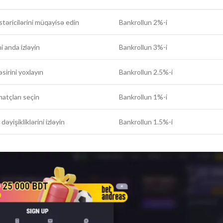
stəricilərini müqayisə edin
Bankrollun 2%-i
i anda izləyin
Bankrollun 3%-i
əsirini yoxlayın
Bankrollun 2.5%-i
atçları seçin
Bankrollun 1%-i
dəyişikliklərini izləyin
Bankrollun 1.5%-i