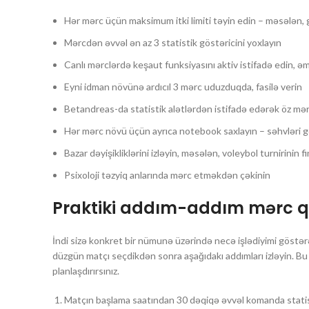
Hər mərc üçün maksimum itki limiti təyin edin – məsələn,
Mərcdən əvvəl ən az 3 statistik göstəricini yoxlayın
Canlı mərclərdə keşaut funksiyasını aktiv istifadə edin, ə
Eyni idman növünə ardıcıl 3 mərc uduzduqda, fasilə verin
Betandreas-da statistik alətlərdən istifadə edərək öz mərc
Hər mərc növü üçün ayrıca notebook saxlayın – səhvləri
Bazar dəyişikliklərini izləyin, məsələn, voleybol turnirinin 
Psixoloji təzyiq anlarında mərc etməkdən çəkinin
Praktiki addım-addım mərc q
İndi sizə konkret bir nümunə üzərində necə işlədiyimi göstə
düzgün matçı seçdikdən sonra aşağıdakı addımları izləyin. Bu 
planlaşdırırsınız.
Matçın başlama saatından 30 dəqiqə əvvəl komanda statist