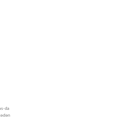
as-da
lcədən