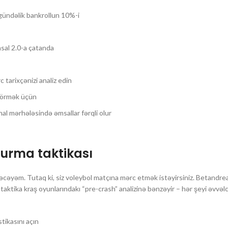
 gündəlik bankrollun 10%-i
msal 2.0-a çatanda
 tarixçənizi analiz edin
 görmək üçün
final mərhələsində əmsallar fərqli olur
urma taktikası
rəcəyəm. Tutaq ki, siz voleybol matçına mərc etmək istəyirsiniz. Betandre
taktika kraş oyunlarındakı “pre-crash” analizinə bənzəyir – hər şeyi əvvə
ikasını açın