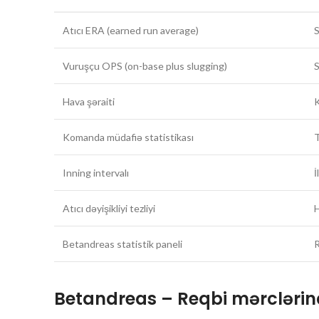
Atıcı ERA (earned run average)
S
Vuruşçu OPS (on-base plus slugging)
S
Hava şəraiti
K
Komanda müdafiə statistikası
T
Inning intervalı
İ
Atıcı dəyişikliyi tezliyi
H
Betandreas statistik paneli
R
Betandreas – Reqbi mərclərind