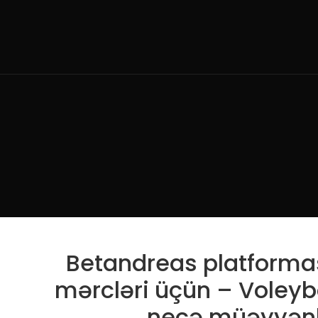
Betandreas platformas
mərcləri üçün – Voleyb
necə müəyyənl