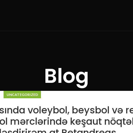
Blog
UNCATEGORIZED
ında voleybol, beysbol və r
ol mərclərində keşaut nöqtəl
əşdirirəm at Betandreas