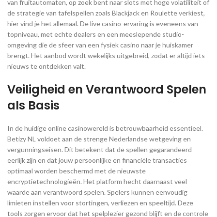
van fruitautomaten, op zoek bent naar slots met hoge volatiliteit of
de strategie van tafelspellen zoals Blackjack en Roulette verkiest,
hier vind je het allemaal. De live casino-ervaring is eveneens van
topniveau, met echte dealers en een meeslepende studio-
omgeving die de sfeer van een fysiek casino naar je huiskamer
brengt. Het aanbod wordt wekelijks uitgebreid, zodat er altijd iets
nieuws te ontdekken valt.
Veiligheid en Verantwoord Spelen
als Basis
In de huidige online casinowereld is betrouwbaarheid essentieel.
Betizy NL voldoet aan de strenge Nederlandse wetgeving en
vergunningseisen. Dit betekent dat de spellen gegarandeerd
eerlijk zijn en dat jouw persoonlijke en financiële transacties
optimaal worden beschermd met de nieuwste
encryptietechnologieën. Het platform hecht daarnaast veel
waarde aan verantwoord spelen. Spelers kunnen eenvoudig
limieten instellen voor stortingen, verliezen en speeltijd. Deze
tools zorgen ervoor dat het spelplezier gezond blijft en de controle