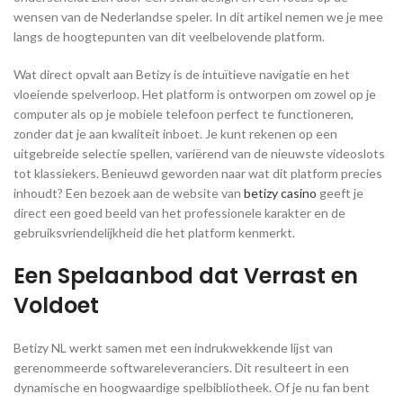
wensen van de Nederlandse speler. In dit artikel nemen we je mee
langs de hoogtepunten van dit veelbelovende platform.
Wat direct opvalt aan Betizy is de intuïtieve navigatie en het
vloeiende spelverloop. Het platform is ontworpen om zowel op je
computer als op je mobiele telefoon perfect te functioneren,
zonder dat je aan kwaliteit inboet. Je kunt rekenen op een
uitgebreide selectie spellen, variërend van de nieuwste videoslots
tot klassiekers. Benieuwd geworden naar wat dit platform precies
inhoudt? Een bezoek aan de website van
betizy casino
geeft je
direct een goed beeld van het professionele karakter en de
gebruiksvriendelijkheid die het platform kenmerkt.
Een Spelaanbod dat Verrast en
Voldoet
Betizy NL werkt samen met een indrukwekkende lijst van
gerenommeerde softwareleveranciers. Dit resulteert in een
dynamische en hoogwaardige spelbibliotheek. Of je nu fan bent