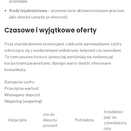
przedziale
Kody lojalnościowe
– przeznaczone aktywnościowym graczom
jako dowód uznania za obecność
Czasowe i wyjątkowe oferty
Poza standardowymi promocjami, cyklicznie wprowadzamy szyfry
odnoszące się z wydarzeniami unikalnymi, świętami czy zawodami.
Te tymczasowe bonusy zazwyczaj wyróżniają się nadzwyczaj
korzystnymi parametrami, dlatego warto śledzić oferowane
komunikaty.
Kategoria szyfru
Przeciętna wartość
Wymagany depozyt
Wagering (wagering)
trzydzieści
sto do
pięć do
Inicjacyjny
dwustu
Potrzebny
czterdziestu
procent
razy