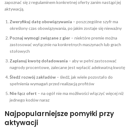
zapoznać się z regulaminem konkretnej oferty zanim nastąpi jej
aktywacją.
Zweryfikuj datę obowiązywania
– poszczególne szyfr ma
określony czas obowiązywania, po jakim zostaje się nieważny
Poznaj wymogi związane z gier
– niektóre premie można
zastosować wyłącznie na konkretnych maszynach lub grach
stołowych
Zaplanuj kwotę doładowania
– aby w pełni zastosować
nagrody procentowe, zalecane jest wpłacić adekwatną kwotę
Śledź rozwój zakładów
– śledź, jak wiele pozostało do
spełnienia wymagań przed realizacją profitów
Nie łącz ofert
– na ogół nie ma możliwości włączyć więcej niż
jednego kodów naraz
Najpopularniejsze pomyłki przy
aktywacji