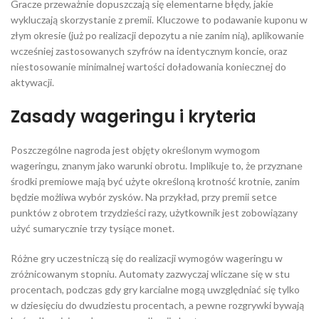
Gracze przeważnie dopuszczają się elementarne błędy, jakie
wykluczają skorzystanie z premii. Kluczowe to podawanie kuponu w
złym okresie (już po realizacji depozytu a nie zanim nią), aplikowanie
wcześniej zastosowanych szyfrów na identycznym koncie, oraz
niestosowanie minimalnej wartości doładowania koniecznej do
aktywacji.
Zasady wageringu i kryteria
Poszczególne nagroda jest objęty określonym wymogom
wageringu, znanym jako warunki obrotu. Implikuje to, że przyznane
środki premiowe mają być użyte określoną krotność krotnie, zanim
będzie możliwa wybór zysków. Na przykład, przy premii setce
punktów z obrotem trzydzieści razy, użytkownik jest zobowiązany
użyć sumarycznie trzy tysiące monet.
Różne gry uczestniczą się do realizacji wymogów wageringu w
zróżnicowanym stopniu. Automaty zazwyczaj wliczane się w stu
procentach, podczas gdy gry karcialne mogą uwzględniać się tylko
w dziesięciu do dwudziestu procentach, a pewne rozgrywki bywają