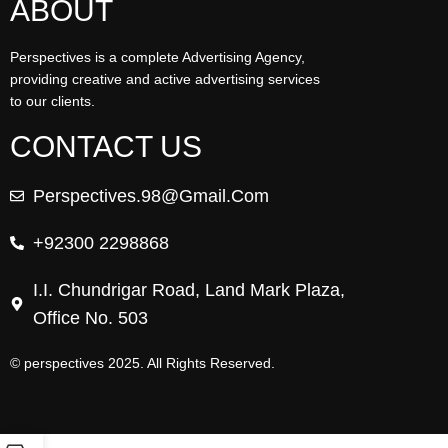
ABOUT
Perspectives is a complete Advertising Agency,
providing creative and active advertising services
to our clients.
CONTACT US
Perspectives.98@gmail.com
+92300 2298868
I.I. Chundrigar Road, Land Mark Plaza,
Office No. 503
© perspectives 2025. All Rights Reserved.