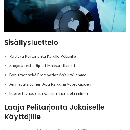
Sisällysluettelo
Kattava Pelitarjonta Kaikille Pelaajille
Suojatut että Ripeät Maksuratkaisut
Bonukset sekä Promootiot Asiakkaillemme
Ammattitaitoinen Apu Kaikkina Vuorokauden
Luotettavuus että Vastuullinen pelaaminen
Laaja Pelitarjonta Jokaiselle
Käyttäjille