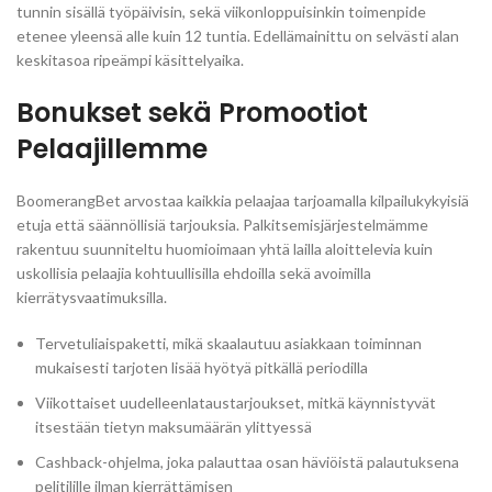
tunnin sisällä työpäivisin, sekä viikonloppuisinkin toimenpide
etenee yleensä alle kuin 12 tuntia. Edellämainittu on selvästi alan
keskitasoa ripeämpi käsittelyaika.
Bonukset sekä Promootiot
Pelaajillemme
BoomerangBet arvostaa kaikkia pelaajaa tarjoamalla kilpailukykyisiä
etuja että säännöllisiä tarjouksia. Palkitsemisjärjestelmämme
rakentuu suunniteltu huomioimaan yhtä lailla aloittelevia kuin
uskollisia pelaajia kohtuullisilla ehdoilla sekä avoimilla
kierrätysvaatimuksilla.
Tervetuliaispaketti, mikä skaalautuu asiakkaan toiminnan
mukaisesti tarjoten lisää hyötyä pitkällä periodilla
Viikottaiset uudelleenlataustarjoukset, mitkä käynnistyvät
itsestään tietyn maksumäärän ylittyessä
Cashback-ohjelma, joka palauttaa osan häviöistä palautuksena
pelitilille ilman kierrättämisen