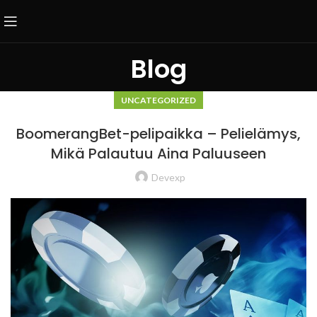
Blog
UNCATEGORIZED
BoomerangBet-pelipaikka – Pelielämys,
Mikä Palautuu Aina Paluuseen
Devexp