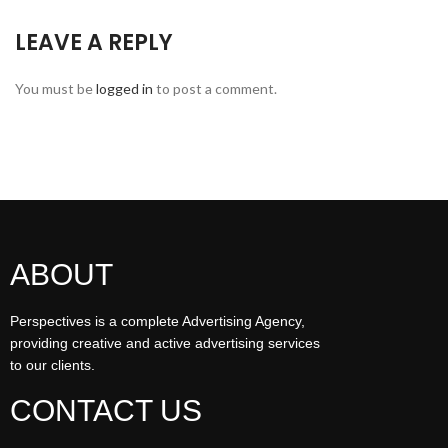
LEAVE A REPLY
You must be
logged in
to post a comment.
ABOUT
Perspectives is a complete Advertising Agency,
providing creative and active advertising services
to our clients.
CONTACT US