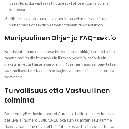
osaajille, jotka vastaavat kuudesta kahteentoista tuntia
kuluessa
Kiireellisissä skenarioissa puhelinpalvelumme valmistaa
välittömän kontaktin vastaanottavaan tukihenkilöön
Monipuolinen Ohje- ja FAQ-sektio
Nettisivuillamme on kattava informaatiopankki, joka käsittelee
tavanomaisimpiin kysymyksiin liittyen peleihin, tarjouksiin,
maksuihin että tilimanagerointiin. Kyseinen resurssi päivitetään
säännöllisesti vastaamaan pelaajien vaatimuksia sekä tuoreita
toimintoja.
Turvallisuus että Vastuullinen
toiminta
BoomerangBet-kasino operoi Curacao- hallintoelimen luomalla
peliluvalla (numero 8048/JAZ), joka turvaa, miten seuraamme
tiukkoja kansainvälisiä pelitoimintaa koskettavia regulaatioita.