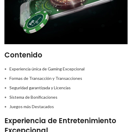
Contenido
Experiencia única de Gaming Excepcional
Formas de Transacción y Transacciones
Seguridad garantizada y Licencias
Sistema de Bonificaciones
Juegos más Destacados
Experiencia de Entretenimiento
Excepcional