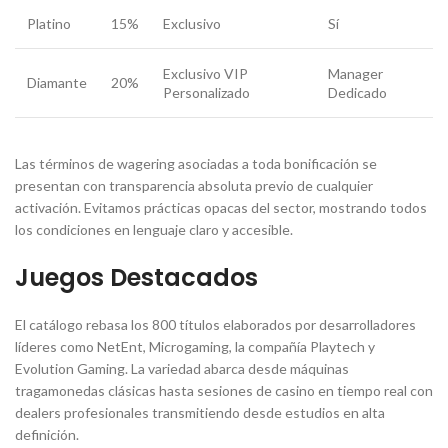
Platino
15%
Exclusivo
Sí
Exclusivo VIP
Manager
Diamante
20%
Personalizado
Dedicado
Las términos de wagering asociadas a toda bonificación se
presentan con transparencia absoluta previo de cualquier
activación. Evitamos prácticas opacas del sector, mostrando todos
los condiciones en lenguaje claro y accesible.
Juegos Destacados
El catálogo rebasa los 800 títulos elaborados por desarrolladores
líderes como NetEnt, Microgaming, la compañía Playtech y
Evolution Gaming. La variedad abarca desde máquinas
tragamonedas clásicas hasta sesiones de casino en tiempo real con
dealers profesionales transmitiendo desde estudios en alta
definición.