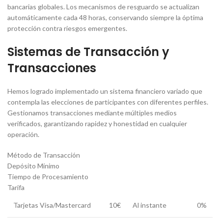
bancarias globales. Los mecanismos de resguardo se actualizan
automáticamente cada 48 horas, conservando siempre la óptima
protección contra riesgos emergentes.
Sistemas de Transacción y
Transacciones
Hemos logrado implementado un sistema financiero variado que
contempla las elecciones de participantes con diferentes perfiles.
Gestionamos transacciones mediante múltiples medios
verificados, garantizando rapidez y honestidad en cualquier
operación.
Método de Transacción
Depósito Mínimo
Tiempo de Procesamiento
Tarifa
Tarjetas Visa/Mastercard
10€
Al instante
0%