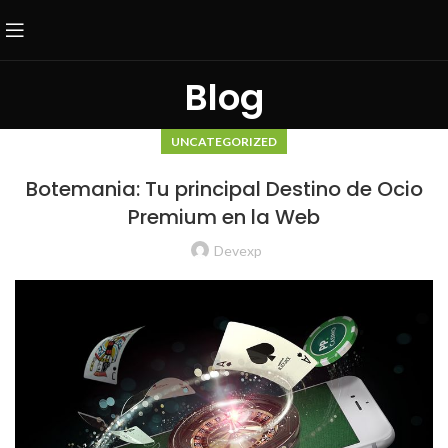
Blog
UNCATEGORIZED
Botemania: Tu principal Destino de Ocio
Premium en la Web
Devexp