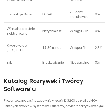
2-5 doby
Transakcje Banku
Do 24h
0%
pracujących
Wirtualne portfele
Natychmiast
W ciągu 24h
0%
Elektroniczne
Kryptowaluty
15-30 minut
W ciągu 2h
2.5%
(BTC, ETH)
Blik
Błyskawicznie
Nieosiągalne
0%
Katalog Rozrywek i Twórcy
Software’u
Prezentowane casino zapewnia więcej niż 3200 pozycji od 40+
uznanych twórców systemów. Działamy jedynie z certyfikowanymi