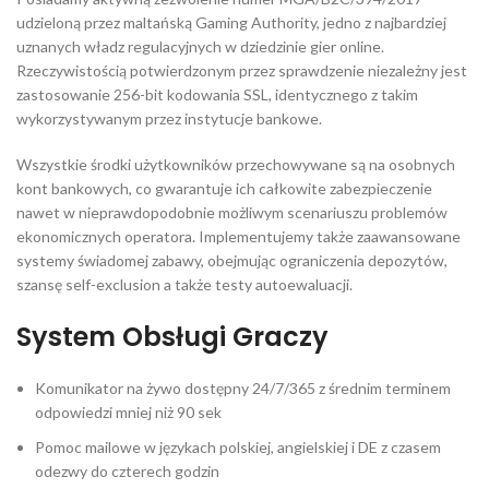
udzieloną przez maltańską Gaming Authority, jedno z najbardziej
uznanych władz regulacyjnych w dziedzinie gier online.
Rzeczywistością potwierdzonym przez sprawdzenie niezależny jest
zastosowanie 256-bit kodowania SSL, identycznego z takim
wykorzystywanym przez instytucje bankowe.
Wszystkie środki użytkowników przechowywane są na osobnych
kont bankowych, co gwarantuje ich całkowite zabezpieczenie
nawet w nieprawdopodobnie możliwym scenariuszu problemów
ekonomicznych operatora. Implementujemy także zaawansowane
systemy świadomej zabawy, obejmując ograniczenia depozytów,
szansę self-exclusion a także testy autoewaluacji.
System Obsługi Graczy
Komunikator na żywo dostępny 24/7/365 z średnim terminem
odpowiedzi mniej niż 90 sek
Pomoc mailowe w językach polskiej, angielskiej i DE z czasem
odezwy do czterech godzin