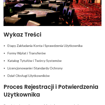
Wykaz Treści
Etapy Zakładania Konta i Sprawdzenia Użytkownika
Formy Wpłat i Transferów
Katalog Tytułów i Twórcy Systemów
Licencjonowanie i Standardy Ochrony
Dział Obsługi Użytkowników
Proces Rejestracji i Potwierdzenia
Użytkownika