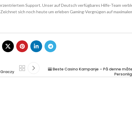
lerzentriertem Support. Unser auf Deutsch verfügbares Hilfe-Team verbl
t. Zeichnet sich noch heute um erleben Gaming-Vergnügen auf maximale
🎰 Beste Casino Kampanje – På denne måt
a Graczy
Personli