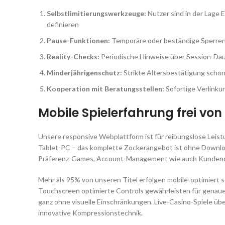
Selbstlimitierungswerkzeuge:
Nutzer sind in der Lage 
definieren
Pause-Funktionen:
Temporäre oder beständige Sperren 
Reality-Checks:
Periodische Hinweise über Session-Da
Minderjährigenschutz:
Strikte Altersbestätigung scho
Kooperation mit Beratungsstellen:
Sofortige Verlinkun
Mobile Spielerfahrung frei vo
Unsere responsive Webplattform ist für reibungslose Lei
Tablet-PC – das komplette Zockerangebot ist ohne Downloa
Präferenz-Games, Account-Management wie auch Kundend
Mehr als 95% von unseren Titel erfolgen mobile-optimiert 
Touchscreen optimierte Controls gewährleisten für genau
ganz ohne visuelle Einschränkungen. Live-Casino-Spiele übe
innovative Kompressionstechnik.