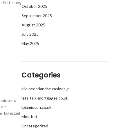
r Erstellung
October 2025
September 2025
August 2025
July 2025
May 2025
Categories
alle nederlandse casinos_nl
lets-talk-mortgages.co.uk
nbietern.
 die
lizjamieson.co.uk
e Tageszeit
Mostbet
Uncategorized