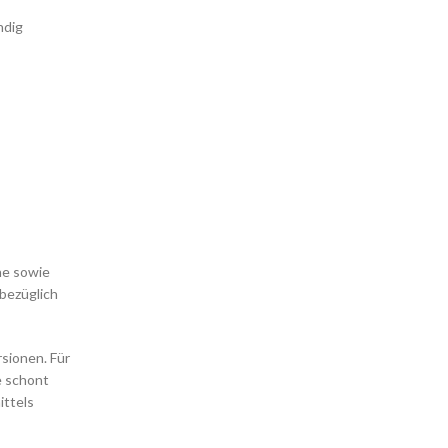
ndig
ne sowie
bezüglich
sionen. Für
e schont
ittels