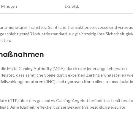
 Minuten
1-2 Std.
rung monetärer Transfers. Sämtliche Transaktionsprozesse sind via neu
geschieht gemäß Industriestandard, zur gleichzeitig Ihre Sicherheit gl
isten.
tzmaßnahmen
h die Malta Gaming Authority (MGA), durch eine jener angesehensten
rleistet, dass sämtliche Spiele durch externen Zertifizierungsstellen 
Zufallszahlengeneratoren (RNG) sind rigorosen Kontrollen, zur manipulati
Rate (RTP) über des gesamtes Gaming-Angebot befindet sich mit beei
egt. Jene Klarheit reflektiert unser Bekenntnis bezüglich gerechte