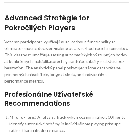
Advanced Stratégie for
Pokročilých Players
Veteran participants využívajú auto-cashout functionality to
eliminate emočné decision-making počas rozhodujúcich momentov.
This vlastnosť umožňuje setting automatických výstupných bodov
at konkrétnych multiplikátoroch, garantujúc taktiky realizáciu bez
hesitation. The analytický panel poskytuje vzácne data vrátane
priemerných násobitele, longest sledu, and individuálne
performance metrics.
Profesionálne Užívateľské
Recommendations
Mnoho-herná Analysis:
Track výkon cez minimálne 500 hier to
identify autentické schémy in individuálnom playing prístupe
rather than náhodnú variance.