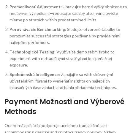
Premenlivosť Adjustment:
Upravujte herné výšky obrátene to
nedávnym výsledkami—redukujte sadzby after wins, zvýšte
mierne po stratách within predetermined limits.
Porovnávacie Benchmarking:
Sledujte otvorené tabulky to
porozumieť successful strategies používané by pravidelnými
najlepšími performers.
Technologické Testing:
Využívajte demo režim široko to
experiment with netradičnými stratégiami bez peňažnej
exposure.
Spoločenskú Intelligence:
Zapájajte sa with skúsenými
užívateľskými fórami to vymieňať insights on najlepších
inkasačných časovaniach and bankroll riadenia techniques.
Payment Možnosti and Výberové
Methods
Our herná aplikácia podporuje ucelenou transakčnú sieť
accommodating klasické and cryptocurrency prevody. Vklady