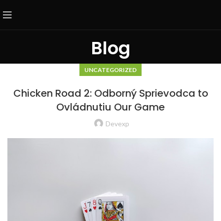
Blog
UNCATEGORIZED
Chicken Road 2: Odborný Sprievodca to
Ovládnutiu Our Game
Devexp