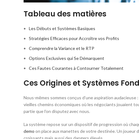
Tableau des matières
Les Débuts et Systèmes Basiques
Stratégies Efficaces pour Accroître vos Profits
Comprendre la Variance et le RTP
Options Exclusives qui Se Démarquent
Ces Fautes Courantes à Contourner Totalement
Ces Origines et Systèmes Fo
Nous-mêmes sommes conçus d’une aspiration audacieuse : mo
vieilles chemins économiques où les négociants jouaient tou
partie que l’on disputez avec nous.
La système repose sur un dispositif de progression où chaqu
demo
on place aux manettes de votre destinée. Un joueur d
croissants mais aussi des dangers élevés.