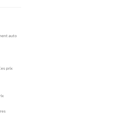
ement auto
es prix
rix
bres