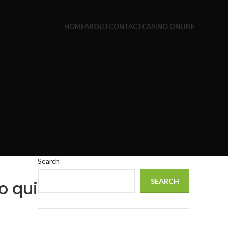
HOME
ABOUT
CONTACT
CASINO ONLINE
Search
SEARCH
o qui