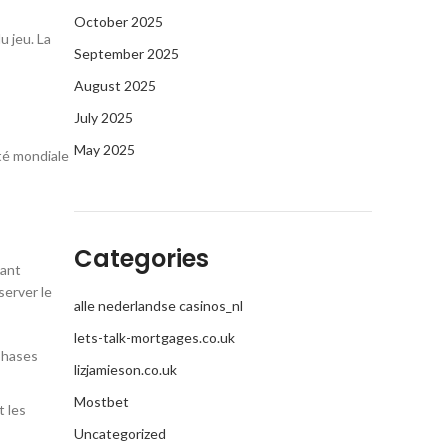
October 2025
u jeu. La
September 2025
August 2025
July 2025
May 2025
ité mondiale
Categories
vant
server le
alle nederlandse casinos_nl
lets-talk-mortgages.co.uk
 phases
lizjamieson.co.uk
Mostbet
t les
Uncategorized