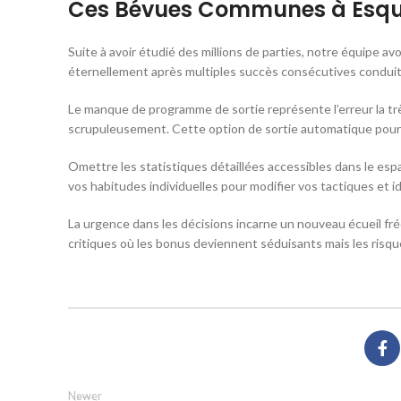
Ces Bévues Communes à Esqu
Suite à avoir étudié des millions de parties, notre équipe a
éternellement après multiples succès consécutives conduit 
Le manque de programme de sortie représente l’erreur la tr
scrupuleusement. Cette option de sortie automatique pourra
Omettre les statistiques détaillées accessibles dans le es
vos habitudes individuelles pour modifier vos tactiques et 
La urgence dans les décisions incarne un nouveau écueil fr
critiques où les bonus deviennent séduisants mais les ris
Newer