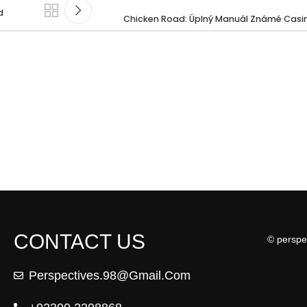
d
Chicken Road: Úplný Manuál Známé Cas
CONTACT US
© perspe
Perspectives.98@gmail.com