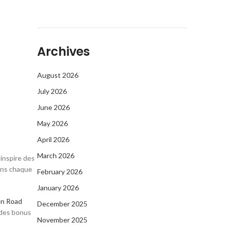
Archives
August 2026
July 2026
June 2026
May 2026
April 2026
March 2026
inspire des
dans chaque
February 2026
January 2026
en Road
December 2025
 des bonus
November 2025