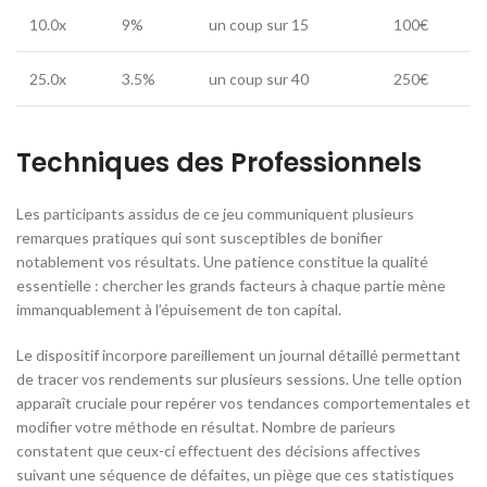
10.0x
9%
un coup sur 15
100€
25.0x
3.5%
un coup sur 40
250€
Techniques des Professionnels
Les participants assidus de ce jeu communiquent plusieurs
remarques pratiques qui sont susceptibles de bonifier
notablement vos résultats. Une patience constitue la qualité
essentielle : chercher les grands facteurs à chaque partie mène
immanquablement à l’épuisement de ton capital.
Le dispositif incorpore pareillement un journal détaillé permettant
de tracer vos rendements sur plusieurs sessions. Une telle option
apparaît cruciale pour repérer vos tendances comportementales et
modifier votre méthode en résultat. Nombre de parieurs
constatent que ceux-ci effectuent des décisions affectives
suivant une séquence de défaites, un piège que ces statistiques