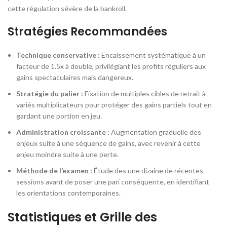
cette régulation sévère de la bankroll.
Stratégies Recommandées
Technique conservative :
Encaissement systématique à un
facteur de 1.5x à double, privilégiant les profits réguliers aux
gains spectaculaires mais dangereux.
Stratégie du palier :
Fixation de multiples cibles de retrait à
variés multiplicateurs pour protéger des gains partiels tout en
gardant une portion en jeu.
Administration croissante :
Augmentation graduelle des
enjeux suite à une séquence de gains, avec revenir à cette
enjeu moindre suite à une perte.
Méthode de l’examen :
Étude des une dizaine de récentes
sessions avant de poser une pari conséquente, en identifiant
les orientations contemporaines.
Statistiques et Grille des