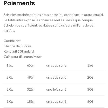
Paiements
Saisir les mathématiques sous notre jeu constitue un atout crucial.
Le table infra expose les chances réelles liées à quelconque
échelon de coefficient, évaluées sur plusieurs millions de de
parties.
Coefficient
Chance de Succès
Régularité Standard
Gain pour dix euros Misés
1.5x
65%
un coup sur 2
15€
2.0x
48%
un coup sur 3
20€
3.0x
32%
une fois sur 5
30€
5.0x
18%
un coup sur 8
50€