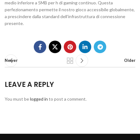
medio inferiore a 5MB per h di gaming continuo. Questa
perfezionamento permette il nostro gioco accessibile globalmente,
a prescindere dalla standard dell’infrastruttura di connessione
presente.
Newer
Older
LEAVE A REPLY
You must be
logged in
to post a comment.