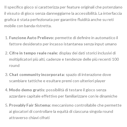
Il specifico gioco si caratterizza per feature originali che potenziano
il vissuto di gioco senza danneggiarne la accessibilità. La interfaccia
grafica è stata perfezionata per garantire fluidità anche su reti
mobile con banda ristretta.
Funzione Auto Prelievo:
permette di definire in automatico il
fattore desiderato per incasso istantanea senza input umano
Cifre in tempo reale reale:
display dei dati storici inclusivi di
moltiplicatori più alti, cadenze e tendenze delle più recenti 100
round
Chat community incorporata:
spazio di interazione dove
scambiare tattiche e esultare premi con ulteriori player
Modo demo gratis:
possibilità di testare il gioco senza
azzardare capitale effettivo per familiarizzare con le dinamiche
Provably Fair Sistema:
meccanismo controllabile che permette
ai giocatori di controllare la equità di ciascuna singola round
attraverso chiavi cifrati