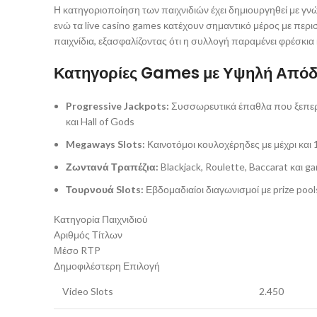
Η κατηγοριοποίηση των παιχνιδιών έχει δημιουργηθεί με γ
ενώ τα live casino games κατέχουν σημαντικό μέρος με περ
παιχνίδια, εξασφαλίζοντας ότι η συλλογή παραμένει φρέσκια 
Κατηγορίες Games με Υψηλή Από
Progressive Jackpots:
Συσσωρευτικά έπαθλα που ξεπερν
και Hall of Gods
Megaways Slots:
Καινοτόμοι κουλοχέρηδες με μέχρι και
Ζωντανά Τραπέζια:
Blackjack, Roulette, Baccarat και 
Τουρνουά Slots:
Εβδομαδιαίοι διαγωνισμοί με prize poo
Κατηγορία Παιχνιδιού
Αριθμός Τίτλων
Μέσο RTP
Δημοφιλέστερη Επιλογή
Video Slots
2.450