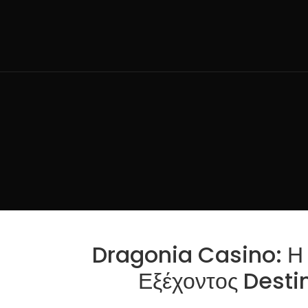
Dragonia Casino: Η
Εξέχοντος Desti