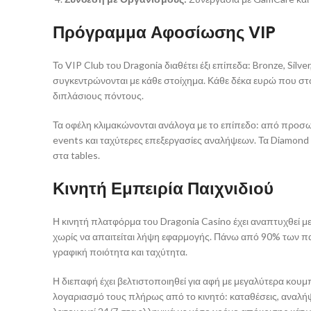
Πρόγραμμα Αφοσίωσης VIP
Το VIP Club του Dragonia διαθέτει έξι επίπεδα: Bronze, Silv
συγκεντρώνονται με κάθε στοίχημα. Κάθε δέκα ευρώ που στ
διπλάσιους πόντους.
Τα οφέλη κλιμακώνονται ανάλογα με το επίπεδο: από προσ
events και ταχύτερες επεξεργασίες αναλήψεων. Τα Diamond
στα tables.
Κινητή Εμπειρία Παιχνιδιού
Η κινητή πλατφόρμα του Dragonia Casino έχει αναπτυχθεί με
χωρίς να απαιτείται λήψη εφαρμογής. Πάνω από 90% των παιχ
γραφική ποιότητα και ταχύτητα.
Η διεπαφή έχει βελτιστοποιηθεί για αφή με μεγαλύτερα κουμ
λογαριασμό τους πλήρως από το κινητό: καταθέσεις, αναλήψ