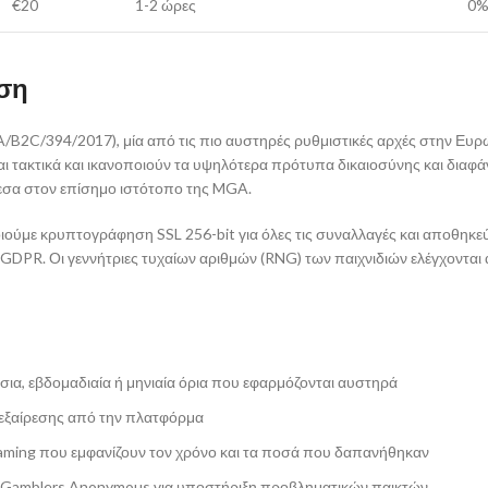
€20
1-2 ώρες
0
ηση
A/B2C/394/2017), μία από τις πιο αυστηρές ρυθμιστικές αρχές στην Ευρ
ται τακτικά και ικανοποιούν τα υψηλότερα πρότυπα δικαιοσύνης και διαφά
μεσα στον επίσημο ιστότοπο της MGA.
ιούμε κρυπτογράφηση SSL 256-bit για όλες τις συναλλαγές και αποθηκε
GDPR. Οι γεννήτριες τυχαίων αριθμών (RNG) των παιχνιδιών ελέγχονται
ια, εβδομαδιαία ή μηνιαία όρια που εφαρμόζονται αυστηρά
εξαίρεσης από την πλατφόρμα
gaming που εμφανίζουν τον χρόνο και τα ποσά που δαπανήθηκαν
 Gamblers Anonymous για υποστήριξη προβληματικών παικτών