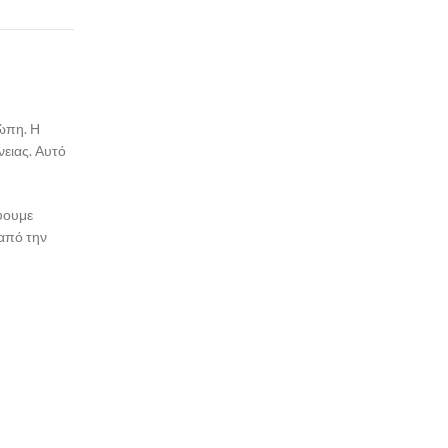
%
ώπη. Η
νειας. Αυτό
ύουμε
 από την