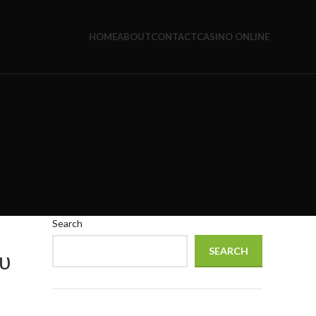
HOME
ABOUT
CONTACT
CASINO ONLINE
Search
SEARCH
υ