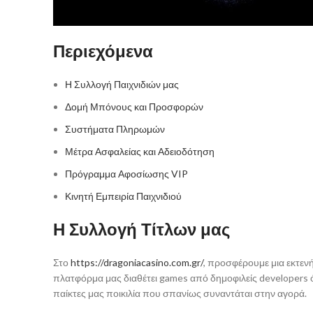
Περιεχόμενα
Η Συλλογή Παιχνιδιών μας
Δομή Μπόνους και Προσφορών
Συστήματα Πληρωμών
Μέτρα Ασφαλείας και Αδειοδότηση
Πρόγραμμα Αφοσίωσης VIP
Κινητή Εμπειρία Παιχνιδιού
Η Συλλογή Τίτλων μας
Στο
https://dragoniacasino.com.gr/
, προσφέρουμε μια εκτεν
πλατφόρμα μας διαθέτει games από δημοφιλείς developers 
παίκτες μας ποικιλία που σπανίως συναντάται στην αγορά.