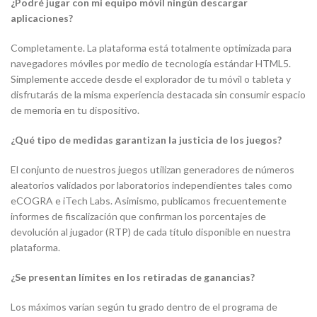
¿Podré jugar con mi equipo móvil ningún descargar
aplicaciones?
Completamente. La plataforma está totalmente optimizada para
navegadores móviles por medio de tecnología estándar HTML5.
Simplemente accede desde el explorador de tu móvil o tableta y
disfrutarás de la misma experiencia destacada sin consumir espacio
de memoria en tu dispositivo.
¿Qué tipo de medidas garantizan la justicia de los juegos?
El conjunto de nuestros juegos utilizan generadores de números
aleatorios validados por laboratorios independientes tales como
eCOGRA e iTech Labs. Asimismo, publicamos frecuentemente
informes de fiscalización que confirman los porcentajes de
devolución al jugador (RTP) de cada título disponible en nuestra
plataforma.
¿Se presentan límites en los retiradas de ganancias?
Los máximos varían según tu grado dentro de el programa de