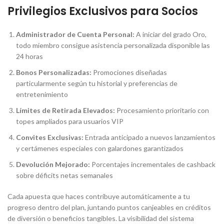
Privilegios Exclusivos para Socios
Administrador de Cuenta Personal:
A iniciar del grado Oro,
todo miembro consigue asistencia personalizada disponible las
24 horas
Bonos Personalizadas:
Promociones diseñadas
particularmente según tu historial y preferencias de
entretenimiento
Límites de Retirada Elevados:
Procesamiento prioritario con
topes ampliados para usuarios VIP
Convites Exclusivas:
Entrada anticipado a nuevos lanzamientos
y certámenes especiales con galardones garantizados
Devolución Mejorado:
Porcentajes incrementales de cashback
sobre déficits netas semanales
Cada apuesta que haces contribuye automáticamente a tu
progreso dentro del plan, juntando puntos canjeables en créditos
de diversión o beneficios tangibles. La visibilidad del sistema