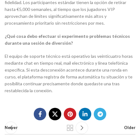
fidelidad. Los participantes estándar tienen la opción de retirar
hasta €5,000 semanales, al tiempo que los jugadores VIP
aprovechan de límites significativamente más altos y
procesamiento prioritario sin restricciones por mes.
¿Qué cosa debo efectuar si experimento problemas técnicos
durante una sesión de diversión?
El equipo de soporte técnico está operativo las veinticuatro horas
mediante chat en tiempo real, mail electrónico y línea telefónica
específica. Si esta desconexión acontece durante una ronda en
curso, el plataforma registra de forma automática tu situación y te
posibilita continuar precisamente donde quedaste una tras
restablecida la conexión.
Newer
Older