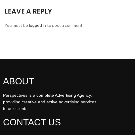
LEAVE A REPLY
You must be
logged in
to post a comment.
ABOUT
Perspectives is a complete Advertising Agency,
providing creative and active advertising services
to our clients.
CONTACT US