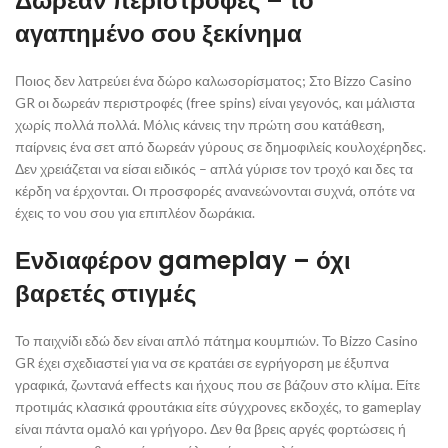
Δωρεάν περιστροφές – το
αγαπημένο σου ξεκίνημα
Ποιος δεν λατρεύει ένα δώρο καλωσορίσματος; Στο Bizzo Casino
GR οι δωρεάν περιστροφές (free spins) είναι γεγονός, και μάλιστα
χωρίς πολλά πολλά. Μόλις κάνεις την πρώτη σου κατάθεση,
παίρνεις ένα σετ από δωρεάν γύρους σε δημοφιλείς κουλοχέρηδες.
Δεν χρειάζεται να είσαι ειδικός – απλά γύρισε τον τροχό και δες τα
κέρδη να έρχονται. Οι προσφορές ανανεώνονται συχνά, οπότε να
έχεις το νου σου για επιπλέον δωράκια.
Ενδιαφέρον gameplay – όχι
βαρετές στιγμές
Το παιχνίδι εδώ δεν είναι απλό πάτημα κουμπιών. Το Bizzo Casino
GR έχει σχεδιαστεί για να σε κρατάει σε εγρήγορση με έξυπνα
γραφικά, ζωντανά effects και ήχους που σε βάζουν στο κλίμα. Είτε
προτιμάς κλασικά φρουτάκια είτε σύγχρονες εκδοχές, το gameplay
είναι πάντα ομαλό και γρήγορο. Δεν θα βρεις αργές φορτώσεις ή