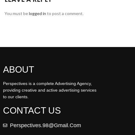
You must be
logged in
to post a comment.
ABOUT
Perspectives is a complete Advertising Agency,
providing creative and active advertising services
to our clients.
CONTACT US
Perspectives.98@gmail.com