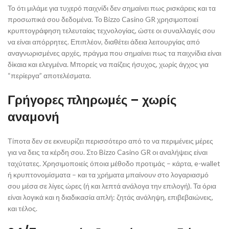
Το ότι μιλάμε για τυχερό παιχνίδι δεν σημαίνει πως ρισκάρεις και τα
προσωπικά σου δεδομένα. Το Bizzo Casino GR χρησιμοποιεί
κρυπτογράφηση τελευταίας τεχνολογίας, ώστε οι συναλλαγές σου
να είναι απόρρητες. Επιπλέον, διαθέτει άδεια λειτουργίας από
αναγνωρισμένες αρχές, πράγμα που σημαίνει πως τα παιχνίδια είναι
δίκαια και ελεγμένα. Μπορείς να παίζεις ήσυχος, χωρίς άγχος για
“περίεργα” αποτελέσματα.
Γρήγορες πληρωμές – χωρίς
αναμονή
Τίποτα δεν σε εκνευρίζει περισσότερο από το να περιμένεις μέρες
για να δεις τα κέρδη σου. Στο Bizzo Casino GR οι αναλήψεις είναι
ταχύτατες. Χρησιμοποιείς όποια μέθοδο προτιμάς – κάρτα, e-wallet
ή κρυπτονομίσματα – και τα χρήματα μπαίνουν στο λογαριασμό
σου μέσα σε λίγες ώρες (ή και λεπτά ανάλογα την επιλογή). Τα όρια
είναι λογικά και η διαδικασία απλή: ζητάς ανάληψη, επιβεβαιώνεις,
και τέλος.