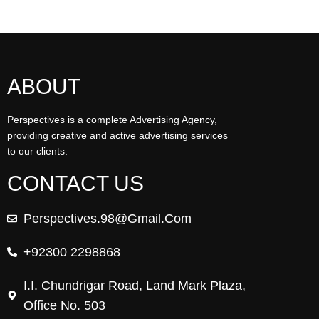
ABOUT
Perspectives is a complete Advertising Agency,
providing creative and active advertising services
to our clients.
CONTACT US
Perspectives.98@gmail.com
+92300 2298868
I.I. Chundrigar Road, Land Mark Plaza,
Office No. 503