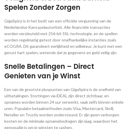
Spelen Zonder Zorgen
GigaSpinz is in het bezit van een officiële vergunning van de
Nederlandse Kansspelautoriteit. Alle financiële transacties
worden versleuteld met 256-bit SSL-technologie, en de spellen
worden regelmatig getest door onafhankelijke instanties zoals
eCOGRA. Dit garandeert eerlijkheid en willekeur. Je kunt met een
gerust hart spelen, wetende dat je gegevens en geld veilig zijn.
Snelle Betalingen – Direct
Genieten van je Winst
Een van de grootste pluspunten van GigaSpinz is de snelheid van
uitbetalingen. Stortingen via iDEAL zijn direct zichtbaar, en
opnames worden binnen 24 uur verwerkt, vaak zelfs binnen enkele
uren. Populaire betaalmethoden zoals Visa, Mastercard, Skrill,
Neteller en Trustly worden ondersteund. Er zijn geen verborgen
kosten en de minimale opnamebedragen zijn laag, waardoor het
eenvoudig is om je winsten te cashen.