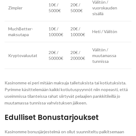
Välitön /
10€ /
20€ /
Zimpler
vuorokauden
5000€
5000€
sisällä
MuchBetter-
10€ /
20€ /
Heti / Välitön
maksutapa
10000€
10000€
Välitön /
20€ /
20€ /
Kryptovaluutat
muutamassa
50000€
20000€
tunnissa
Kasinomme ei peri mitään maksuja talletuksista tai kotiutuksista.
Pyrimme käsittelemään kaikki kotiutuspyynnöt niin nopeasti, että
useimmissa tilanteissa rahat siirtyvät pelaajien pankkitileillä jo
muutamassa tunnissa vahvistuksen jälkeen.
Edulliset Bonustarjoukset
Kasinomme bonusjärjestelmä on ollut suunniteltu palkitsemaan