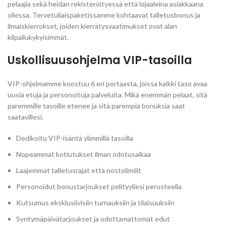
pelaajia sekä heidän rekisteröityessä että lojaaleina asiakkaana
ollessa. Tervetuliaispaketissamme kohtaavat talletusbonus ja
ilmaiskierrokset, joiden kierrätysvaatimukset ovat alan
kilpailukykyisimmät.
Uskollisuusohjelma VIP-tasoilla
VIP-ohjelmamme koostuu 6 eri portaasta, joissa kaikki taso avaa
uusia etuja ja personoituja palveluita. Mikä enemmän pelaat, sitä
paremmille tasoille etenee ja sitä parempia bonuksia saat
saatavillesi.
Dedikoitu VIP-isäntä ylimmillä tasoilla
Nopeammat kotiutukset ilman odotusaikaa
Laajemmat talletusrajat että nostolimiiit
Personoidut bonustarjoukset pelityyliesi perusteella
Kutsumus eksklusiivisiin turnauksiin ja tilaisuuksiin
Syntymäpäivätarjoukset ja odottamattomat edut