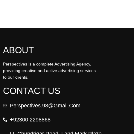
ABOUT
Perspectives is a complete Advertising Agency,
providing creative and active advertising services
to our clients.
CONTACT US
Perspectives.98@gmail.com
+92300 2298868
I.I. Chundrigar Road, Land Mark Plaza,