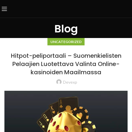
Blog
UNCATEGORIZED
Hitpot-peliportaali – Suomenkielisten
Pelaajien Luotettava Valinta Online-
kasinoiden Maailmassa
Devexp