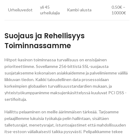
yli 45
0.50€ –
Urheiluvedot
Kambi-alusta
urheilulajia
10000€
Suojaus ja Rehellisyys
Toiminnassamme
Hitpot-kasinon toiminnassa turvallisuus on ensisijainen
prioriteettimme. Sovellamme 256-bittistä SSL-suojausta
suojataksemme kokonaisen asiakkaidemme ja palvelimiemme välillä
liikkuvan tiedon. Kaikki taloudellinen data prosessoidaan
korkeimpien globaalien turvallisuusstandardien mukaan, ja
yhteistyökumppanimme maksujenkäsittelyssä kuuluvat PCI DSS -
sertifioituja.
Hallittu pelaaminen on meille äärimmäisen tärkeää. Tarjoamme
pelaajillemme lukuisia työkaluja pelin hallintaan, sisältäen
talletusrajat, menetysrajat, istuntoajastimet että mahdollisuuden
itse-estoon väliaikaisesti taikka pysyvästi. Pelipaikkamme tekee