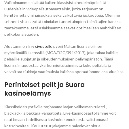
Valikoimamme sisältää kaiken klassisista hedelmäpeleistä
uudenlaisiin videopeliautomaatteihin, jotka tarjoavat on
kehittyneitä ominaisuuksia sekä vaikuttavia jackpotteja. Olemme
tehneet yhteistyötä toimialan tunnetuimpien toimittajien kanssa
taataksemme, että asiakkaamme saavat optimaalisen mahdollisen
pelikokonaisuuden.
Alustamme
siirry sivustolle
pyörii Maltan lisenssielimen
myöntämällä lisenssillä (MGA/B2C/394/2017), joka takaa kaikille
pelaajille suojatun ja oikeudenmukaisen peliympäristön. Tämä
lisenssi muodostaa yksi kunnioitetuimmista koko pelialalla ja
velvoittaa tiukkoja vaatimuksia kaikissa operaatiomme osa-alueissa.
Perinteiset pelit ja Suora
kasinoelämys
Klassikoiden ystäville tarjoamme laajan valikoiman ruletti-,
blackjack- ja bakkara-variaatioita. Live-kasinoosastollamme voit
nauttimaan todellisesta kasinokokemuksesta välittömästi
kotisohvaltasi. Koulutetut jakajamme palvelevat sinua