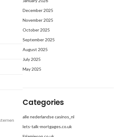
January 2026
December 2025
November 2025
October 2025
September 2025
August 2025
July 2025
May 2025
Categories
alle nederlandse casinos_nl
externen
lets-talk-mortgages.co.uk
lizjamieson.co.uk