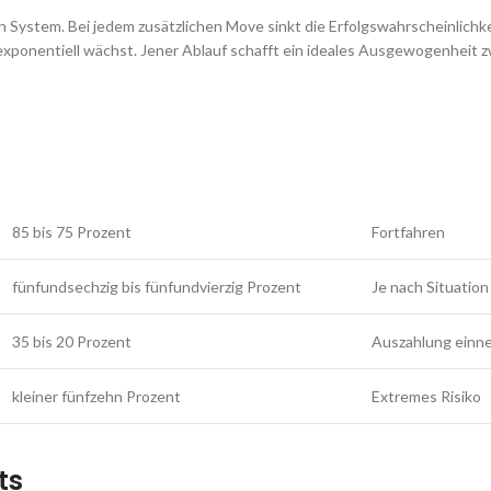
n System. Bei jedem zusätzlichen Move sinkt die Erfolgswahrscheinlichk
exponentiell wächst. Jener Ablauf schafft ein ideales Ausgewogenheit 
85 bis 75 Prozent
Fortfahren
fünfundsechzig bis fünfundvierzig Prozent
Je nach Situation
35 bis 20 Prozent
Auszahlung ein
kleiner fünfzehn Prozent
Extremes Risiko
ts