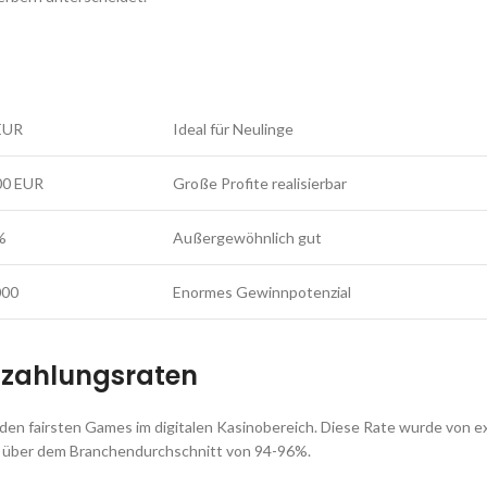
EUR
Ideal für Neulinge
00 EUR
Große Profite realisierbar
%
Außergewöhnlich gut
000
Enormes Gewinnpotenzial
szahlungsraten
den fairsten Games im digitalen Kasinobereich. Diese Rate wurde von 
ch über dem Branchendurchschnitt von 94-96%.