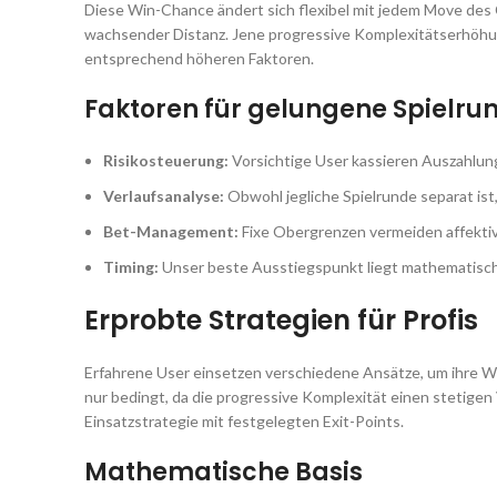
Diese Win-Chance ändert sich flexibel mit jedem Move des Ch
wachsender Distanz. Jene progressive Komplexitätserhöhu
entsprechend höheren Faktoren.
Faktoren für gelungene Spielru
Risikosteuerung:
Vorsichtige User kassieren Auszahlun
Verlaufsanalyse:
Obwohl jegliche Spielrunde separat ist
Bet-Management:
Fixe Obergrenzen vermeiden affekti
Timing:
Unser beste Ausstiegspunkt liegt mathematisch
Erprobte Strategien für Profis
Erfahrene User einsetzen verschiedene Ansätze, um ihre Win
nur bedingt, da die progressive Komplexität einen stetigen
Einsatzstrategie mit festgelegten Exit-Points.
Mathematische Basis