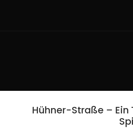
Hühner-Straße – Ein
Sp