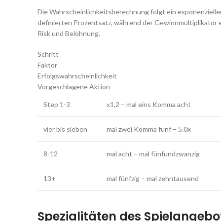
Die Wahrscheinlichkeitsberechnung folgt ein exponenzielle
definierten Prozentsatz, während der Gewinnmultiplikator 
Risk und Belohnung.
Schritt
Faktor
Erfolgswahrscheinlichkeit
Vorgeschlagene Aktion
Step 1-3
x1,2 – mal eins Komma acht
vier bis sieben
mal zwei Komma fünf – 5.0x
8-12
mal acht – mal fünfundzwanzig
13+
mal fünfzig – mal zehntausend
Spezialitäten des Spielangebo