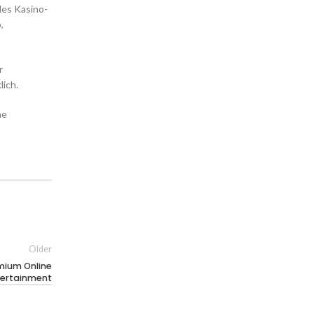
des Kasino-
,
r
ich.
ne
Older
mium Online
ertainment