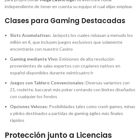
independiente de tener en cuenta su equipo el cual elijas emplear.
Clases para Gaming Destacadas
Slots Acumulativas:
Jackpots los cuales rebasan a menudo los
millón en €, que incluyen juegos exclusivos que solamente
encontrarás con nuestro Casino
Gaming mediante Vivo:
Emisiones de alta resolución
provenientes de salas expertos con crupieres nativos en
español disponibles durante veinticuatro h
Juegos con Tablero Convencionales:
Diversas variantes con
21, roulette, baccarat más poker contando con límites diseñados
con cualquier los fondos
Opciones Veloces:
Posibilidades tales como crash games, minas
y plinko destinados a partidas de gaming ágiles más finales
rápidos
Protección junto a Licencias