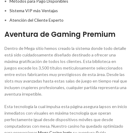
Métodos para Pago Disponibles
Sistema VIP más Ventajas
Atención del Cliente Experto
Aventura de Gaming Premium
Dentro de Mega sitio hemos creado la sistema donde todo detalle
está sido cuidadosamente diseñado destinado a ofrecer una
máxima gratificación de todos los clientes. Esta biblioteca en
juegos excede los 3,500 títulos meticulosamente seleccionados
entre estos fabricantes muy prestigiosos de esta área. Desde las
slots muy avanzadas hasta estas salas de juego en tiempo real que
incluyen crupieres profesionales, cualquier partida representa una
aventura irrepetible.
Esta tecnología la cual impulsa esta página asegura lapsos en inicio
inmediatos con visuales en máxima tecnología que operan
perfectamente igual desde dispositivos móviles que desde
computadoras con mesa. Nuestro casino ha quedado optimizado
para proporcionar
Mega Casino login
su aventura fluida