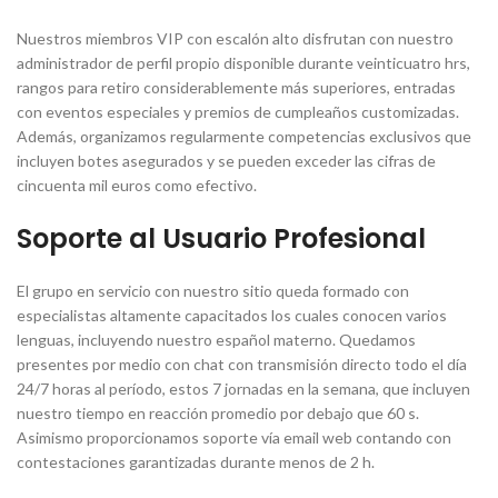
Nuestros miembros VIP con escalón alto disfrutan con nuestro
administrador de perfil propio disponible durante veinticuatro hrs,
rangos para retiro considerablemente más superiores, entradas
con eventos especiales y premios de cumpleaños customizadas.
Además, organizamos regularmente competencias exclusivos que
incluyen botes asegurados y se pueden exceder las cifras de
cincuenta mil euros como efectivo.
Soporte al Usuario Profesional
El grupo en servicio con nuestro sitio queda formado con
especialistas altamente capacitados los cuales conocen varios
lenguas, incluyendo nuestro español materno. Quedamos
presentes por medio con chat con transmisión directo todo el día
24/7 horas al período, estos 7 jornadas en la semana, que incluyen
nuestro tiempo en reacción promedio por debajo que 60 s.
Asimismo proporcionamos soporte vía email web contando con
contestaciones garantizadas durante menos de 2 h.