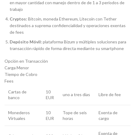
en mayor cantidad con manejo dentro de de 1 a 3 períodos de
trabajo
Cryptos:
Bitcoin, moneda Ethereum, Litecoin con Tether
destinados a suprema confidencialidad y operaciones exentas
de fees
Depósito Móvil:
plataforma Bizum y múltiples soluciones para
transacción rápido de forma directa mediante su smartphone
Opción en Transacción
Carga Menor
Tiempo de Cobro
Fees
Cartas de
10
uno a tres días
Libre de fee
banco
EUR
Monederos
10
Tope de seis
Exenta de
Virtuales
EUR
horas
cargo
Exenta de