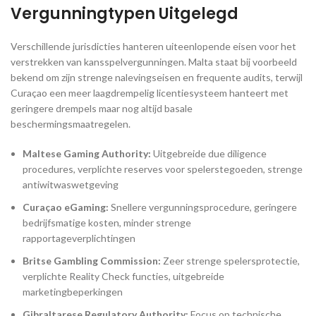
Vergunningtypen Uitgelegd
Verschillende jurisdicties hanteren uiteenlopende eisen voor het
verstrekken van kansspelvergunningen. Malta staat bij voorbeeld
bekend om zijn strenge nalevingseisen en frequente audits, terwijl
Curaçao een meer laagdrempelig licentiesysteem hanteert met
geringere drempels maar nog altijd basale
beschermingsmaatregelen.
Maltese Gaming Authority:
Uitgebreide due diligence
procedures, verplichte reserves voor spelerstegoeden, strenge
antiwitwaswetgeving
Curaçao eGaming:
Snellere vergunningsprocedure, geringere
bedrijfsmatige kosten, minder strenge
rapportageverplichtingen
Britse Gambling Commission:
Zeer strenge spelersprotectie,
verplichte Reality Check functies, uitgebreide
marketingbeperkingen
Gibraltarese Regulatory Authority:
Focus op technische