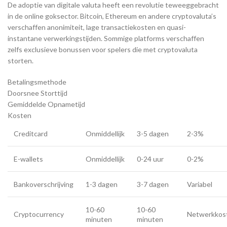
De adoptie van digitale valuta heeft een revolutie teweeggebracht
in de online goksector. Bitcoin, Ethereum en andere cryptovaluta’s
verschaffen anonimiteit, lage transactiekosten en quasi-
instantane verwerkingstijden. Sommige platforms verschaffen
zelfs exclusieve bonussen voor spelers die met cryptovaluta
storten.
Betalingsmethode
Doorsnee Storttijd
Gemiddelde Opnametijd
Kosten
Creditcard
Onmiddellijk
3-5 dagen
2-3%
E-wallets
Onmiddellijk
0-24 uur
0-2%
Bankoverschrijving
1-3 dagen
3-7 dagen
Variabel
10-60
10-60
Cryptocurrency
Netwerkkos
minuten
minuten