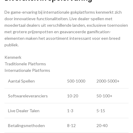
De game-ervaring bij internationale gokplatforms kenmerkt zich
door innovatieve functionaliteiten. Live dealer-spellen met
moedertaal dealers uit verschillende landen, exclusieve toernooien
met grotere prijzenpotten en geavanceerde gamification-
elementen maken het assortiment interessant voor een breed
publiek.
Kenmerk
Traditionele Platforms
Internationale Platforms
Aantal Spellen
500-1000
2000-5000+
Softwareleveranciers
10-20
50-100+
Live Dealer Talen
1-3
5-15
Betalingsmethoden
8-12
20-40