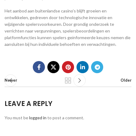
Het aanbod aan buitenlandse casino’s blijft groeien en
ontwikkelen, gedreven door technologische innovatie en
wijzigende spelersvoorkeuren. Door grondig onderzoek te
verrichten naar vergunningen, spelersbeoordelingen en
platformfuncties kunnen spelers geïnformeerde keuzes nemen die
aansluiten bij hun individuele behoeften en verwachtingen.
Newer
Older
LEAVE A REPLY
You must be
logged in
to post a comment.