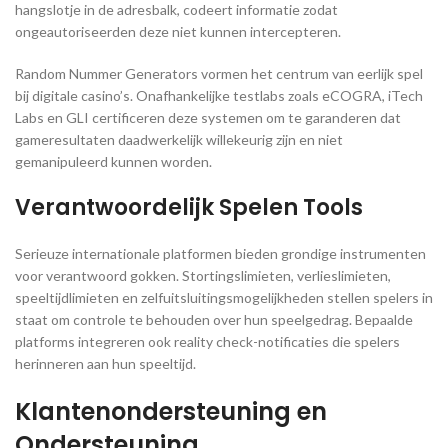
hangslotje in de adresbalk, codeert informatie zodat
ongeautoriseerden deze niet kunnen intercepteren.
Random Nummer Generators vormen het centrum van eerlijk spel
bij digitale casino’s. Onafhankelijke testlabs zoals eCOGRA, iTech
Labs en GLI certificeren deze systemen om te garanderen dat
gameresultaten daadwerkelijk willekeurig zijn en niet
gemanipuleerd kunnen worden.
Verantwoordelijk Spelen Tools
Serieuze internationale platformen bieden grondige instrumenten
voor verantwoord gokken. Stortingslimieten, verlieslimieten,
speeltijdlimieten en zelfuitsluitingsmogelijkheden stellen spelers in
staat om controle te behouden over hun speelgedrag. Bepaalde
platforms integreren ook reality check-notificaties die spelers
herinneren aan hun speeltijd.
Klantenondersteuning en
Ondersteuning