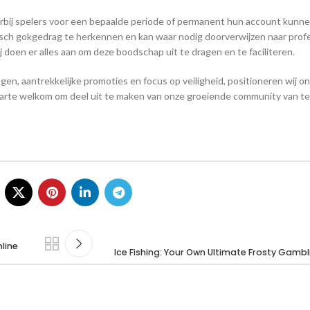
aarbij spelers voor een bepaalde periode of permanent hun account kunne
isch gokgedrag te herkennen en kan waar nodig doorverwijzen naar prof
 doen er alles aan om deze boodschap uit te dragen en te faciliteren.
en, aantrekkelijke promoties en focus op veiligheid, positioneren wij on
 harte welkom om deel uit te maken van onze groeiende community van t
line
Ice Fishing: Your Own Ultimate Frosty Gamb