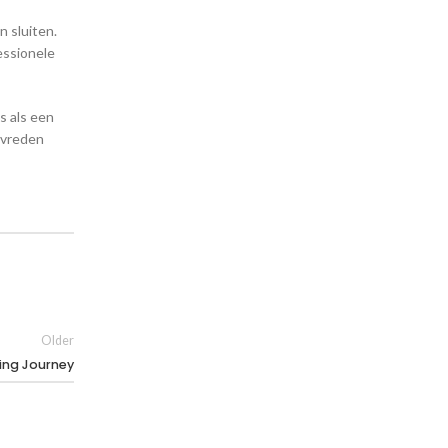
n sluiten.
essionele
s als een
evreden
Older
ling Journey