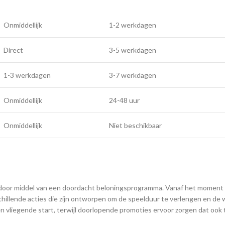
Onmiddellijk
1-2 werkdagen
Direct
3-5 werkdagen
1-3 werkdagen
3-7 werkdagen
Onmiddellijk
24-48 uur
Onmiddellijk
Niet beschikbaar
door middel van een doordacht beloningsprogramma. Vanaf het moment da
hillende acties die zijn ontworpen om de speelduur te verlengen en de
 vliegende start, terwijl doorlopende promoties ervoor zorgen dat ook