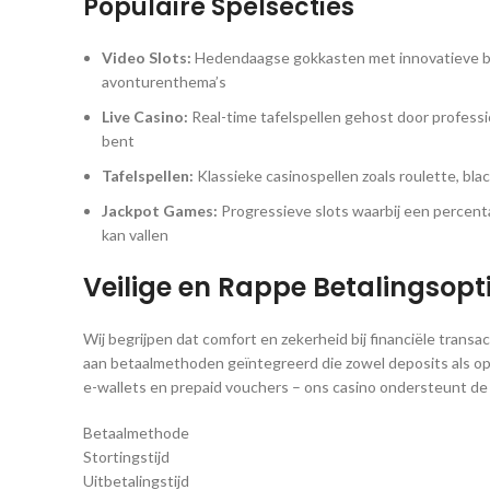
Populaire Spelsecties
Video Slots:
Hedendaagse gokkasten met innovatieve bon
avonturenthema’s
Live Casino:
Real-time tafelspellen gehost door professio
bent
Tafelspellen:
Klassieke casinospellen zoals roulette, blac
Jackpot Games:
Progressieve slots waarbij een percent
kan vallen
Veilige en Rappe Betalingsopt
Wij begrijpen dat comfort en zekerheid bij financiële transac
aan betaalmethoden geïntegreerd die zowel deposits als op
e-wallets en prepaid vouchers – ons casino ondersteunt d
Betaalmethode
Stortingstijd
Uitbetalingstijd