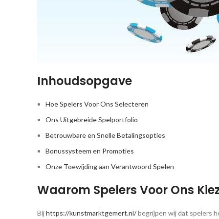
Inhoudsopgave
Hoe Spelers Voor Ons Selecteren
Ons Uitgebreide Spelportfolio
Betrouwbare en Snelle Betalingsopties
Bonussysteem en Promoties
Onze Toewijding aan Verantwoord Spelen
Waarom Spelers Voor Ons Kie
Bij
https://kunstmarktgemert.nl/
begrijpen wij dat spelers 