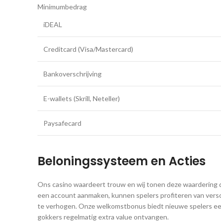
Minimumbedrag
iDEAL
Creditcard (Visa/Mastercard)
Bankoverschrijving
E-wallets (Skrill, Neteller)
Paysafecard
Beloningssysteem en Acties
Ons casino waardeert trouw en wij tonen deze waardering 
een account aanmaken, kunnen spelers profiteren van versc
te verhogen. Onze welkomstbonus biedt nieuwe spelers een
gokkers regelmatig extra value ontvangen.