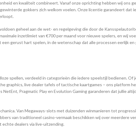
enheid en kwaliteit combineert. Vanaf onze oprichting hebben wij ons g
gewinterde gokkers zich welkom voelen. Onze licentie garandeert dat ie
erloopt.
voldoen geheel aan de wet- en regelgeving die door de Kansspelautorit
aximale inzetlimiet van €700 per maand voor nieuwe spelers, en wij voe
t een gerust hart spelen, in de wetenschap dat alle processen eerlijk en 
oze spellen, verdeeld in categorieën die iedere speelstijl bedienen. Of 
he graphics, live dealer tafels of tactische kaartgames – ons platform h
 NetEnt, Pragmatic Play en Evolution Gaming garanderen dat jullie alti
n mechanica. Van Megaways-slots met duizenden winmanieren tot progress
bers van traditioneel casino-vermaak beschikken wij over meerdere ver
t echte dealers via live-uitzending.