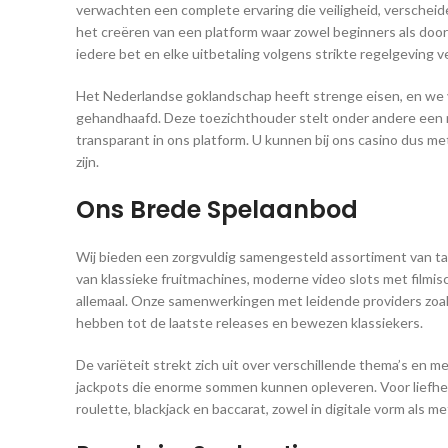
verwachten een complete ervaring die veiligheid, verscheid
het creëren van een platform waar zowel beginners als door
iedere bet en elke uitbetaling volgens strikte regelgeving v
Het Nederlandse goklandschap heeft strenge eisen, en we 
gehandhaafd. Deze toezichthouder stelt onder andere een m
transparant in ons platform. U kunnen bij ons casino dus me
zijn.
Ons Brede Spelaanbod
Wij bieden een zorgvuldig samengesteld assortiment van tall
van klassieke fruitmachines, moderne video slots met filmisc
allemaal. Onze samenwerkingen met leidende providers zoals
hebben tot de laatste releases en bewezen klassiekers.
De variëteit strekt zich uit over verschillende thema’s e
jackpots die enorme sommen kunnen opleveren. Voor liefheb
roulette, blackjack en baccarat, zowel in digitale vorm als me