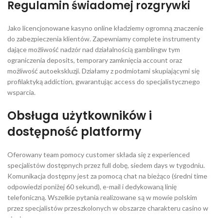
Regulamin świadomej rozgrywki
Jako licencjonowane kasyno online kładziemy ogromną znaczenie
do zabezpieczenia klientów. Zapewniamy complete instrumenty
dające możliwość nadzór nad działalnością gamblingw tym
ograniczenia deposits, temporary zamknięcia account oraz
możliwość autoekskluzji. Działamy z podmiotami skupiającymi się
profilaktyką addiction, gwarantując access do specjalistycznego
wsparcia.
Obsługa użytkowników i
dostępność platformy
Oferowany team pomocy customer składa się z experienced
specjalistów dostępnych przez full dobę, siedem days w tygodniu.
Komunikacja dostępny jest za pomocą chat na bieżąco (średni time
odpowiedzi poniżej 60 sekund), e-mail i dedykowaną linię
telefoniczną. Wszelkie pytania realizowane są w mowie polskim
przez specjalistów przeszkolonych w obszarze charakteru casino w