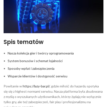
Spis tematów
Nasza kolekcja gier i twórcy oprogramowania
System bonusów i schemat lojalności
Sposoby wpłat i zabezpieczenia
Wsparcie klientów i dostępność serwisu
Powitanie w
https://lazy-bar.pl/
, gdzie miłość do hazardu spotyka
się się z highest normami serwisu. Nasza platforma była zbudowana
z myślą o wyszukanych użytkownikach, którzy żądają nie wyłącznie
tylko gry, ale też zabezpieczeń, fair play i profesjonalizmu na