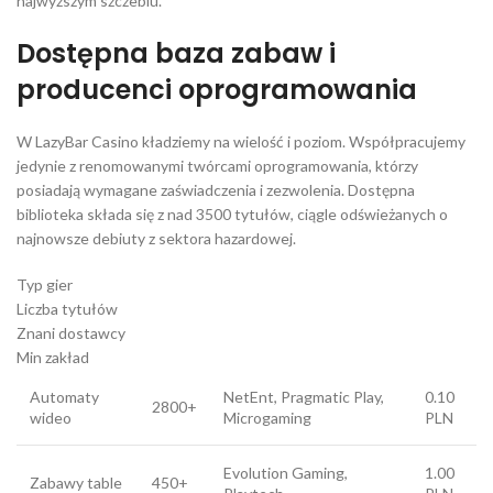
najwyższym szczeblu.
Dostępna baza zabaw i
producenci oprogramowania
W LazyBar Casino kładziemy na wielość i poziom. Współpracujemy
jedynie z renomowanymi twórcami oprogramowania, którzy
posiadają wymagane zaświadczenia i zezwolenia. Dostępna
biblioteka składa się z nad 3500 tytułów, ciągle odświeżanych o
najnowsze debiuty z sektora hazardowej.
Typ gier
Liczba tytułów
Znani dostawcy
Min zakład
Automaty
NetEnt, Pragmatic Play,
0.10
2800+
wideo
Microgaming
PLN
Evolution Gaming,
1.00
Zabawy table
450+