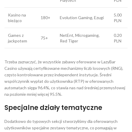
Playtech
PLN
Kasino na
5.00
180+
Evolution Gaming, Ezugi
bieżąco
PLN
Games z
NetEnt, Microgaming,
0.20
75+
jackpotem
Red Tiger
PLN
Trzeba zaznaczyć, że wszystkie zabawy oferowane w LazyBar
Casino używają certyfikowane mechanizmy liczb losowych (RNG),
często kontrolowane przez independent instytucje. Średni
współczynnik wypłat do użytkownika (RTP) w oferowanych
automatach sięga 96.4%, co stawia nas nad średniej przemysłowej
na poziomie mniej więcej 95.5%.
Specjalne działy tematyczne
Dodatkowo do typowych sekcji stworzyliśmy dla oferowanych
użytkowników specjalne zestawy tematyczne, co pomagają w