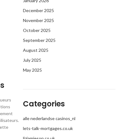
January 2026
December 2025
November 2025
October 2025
September 2025
August 2025
July 2025
May 2025
es
oueurs
Categories
ptions
usement
alle nederlandse casinos_nl
lisateurs.
Cette
lets-talk-mortgages.co.uk
lizjamieson.co.uk