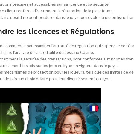
ions précises et accessibles sur sa licence et sa sécurité.
ce client renforce directement la réputation de la plateforme.
re positif ne peut perdurer dans le paysage régulé du jeu en ligne fran
dre les Licences et Régulations
ns commence par examiner l’autorité de régulation qui supervise cet ét
dans l’analyse de la crédibilité de Legiano Casino.
notamment la sécurité des transactions, sont conformes aux normes fran
strictement les lois sur les jeux en ligne en vigueur dans le pays.
des mécanismes de protection pour les joueurs, tels que des limites de dé
 de faire un choix éclairé pour leur divertissement en ligne.