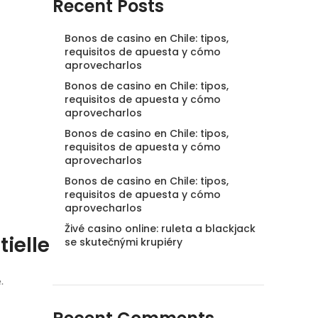
Recent Posts
Bonos de casino en Chile: tipos,
requisitos de apuesta y cómo
aprovecharlos
Bonos de casino en Chile: tipos,
requisitos de apuesta y cómo
aprovecharlos
Bonos de casino en Chile: tipos,
requisitos de apuesta y cómo
aprovecharlos
Bonos de casino en Chile: tipos,
requisitos de apuesta y cómo
aprovecharlos
Živé casino online: ruleta a blackjack
ielle
se skutečnými krupiéry
.