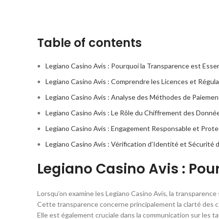
Table of contents
Legiano Casino Avis : Pourquoi la Transparence est Essen
Legiano Casino Avis : Comprendre les Licences et Régula
Legiano Casino Avis : Analyse des Méthodes de Paiemen
Legiano Casino Avis : Le Rôle du Chiffrement des Donné
Legiano Casino Avis : Engagement Responsable et Prote
Legiano Casino Avis : Vérification d’Identité et Sécurit
Legiano Casino Avis : Pou
Lorsqu’on examine les Legiano Casino Avis, la transparence s
Cette transparence concerne principalement la clarté des c
Elle est également cruciale dans la communication sur les t