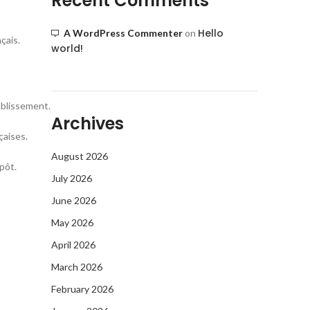
Recent Comments
Hello
A WordPress Commenter
on
çais.
world!
ablissement.
Archives
çaises.
August 2026
pôt.
July 2026
June 2026
May 2026
April 2026
March 2026
February 2026