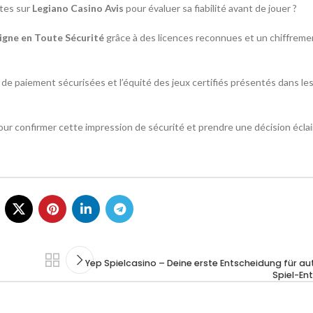
tes sur
Legiano Casino Avis
pour évaluer sa fiabilité avant de jouer ?
Ligne en Toute Sécurité
grâce à des licences reconnues et un chiffreme
e paiement sécurisées et l’équité des jeux certifiés présentés dans le
ur confirmer cette impression de sécurité et prendre une décision éclai
t
Yep Spielcasino – Deine erste Entscheidung für a
Spiel-En