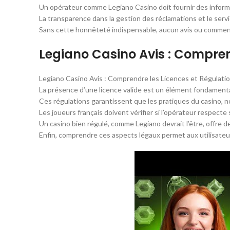
Un opérateur comme Legiano Casino doit fournir des informat
La transparence dans la gestion des réclamations et le servi
Sans cette honnêteté indispensable, aucun avis ou commentai
Legiano Casino Avis : Compren
Legiano Casino Avis : Comprendre les Licences et Régulatio
La présence d’une licence valide est un élément fondamental 
Ces régulations garantissent que les pratiques du casino, 
Les joueurs français doivent vérifier si l’opérateur respecte 
Un casino bien régulé, comme Legiano devrait l’être, offre 
Enfin, comprendre ces aspects légaux permet aux utilisateurs