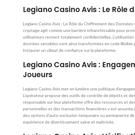
Legiano Casino Avis : Le Rôle
Legiano Casino Avis : Le Rôle du Chiffrement des Données m
cryptage agit comme une barrière infranchissable pour protég
utilisateurs restent totalement confidentielles. L’utilisatio
données sensibles sont ainsi transformées en code illisibl
instaurer un climat de confiance sur la plateforme.
Legiano Casino Avis : Engage
Joueurs
Legiano Casino Avis met en lumière une politique d’engage
L’opérateur propose des outils de contrôle de dépôts et des
responsable sur leur plateforme offre des ressources et de
personnelles et des transactions financières y est assurée 
des options d’auto-exclusion temporaire ou permanente di
expérience de divertissement saine et maîtrisée.