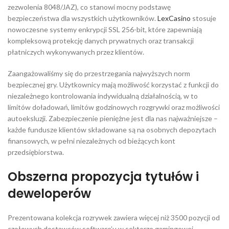
zezwolenia 8048/JAZ), co stanowi mocny podstawę
bezpieczeństwa dla wszystkich użytkowników.
LexCasino
stosuje
nowoczesne systemy enkrypcji SSL 256-bit, które zapewniają
kompleksową protekcję danych prywatnych oraz transakcji
płatniczych wykonywanych przez klientów.
Zaangażowaliśmy się do przestrzegania najwyższych norm
bezpiecznej gry. Użytkownicy mają możliwość korzystać z funkcji do
niezależnego kontrolowania indywidualną działalnością, w to
limitów doładowań, limitów godzinowych rozgrywki oraz możliwości
autoeksluzji. Zabezpieczenie pieniężne jest dla nas najważniejsze –
każde fundusze klientów składowane są na osobnych depozytach
finansowych, w pełni niezależnych od bieżących kont
przedsiębiorstwa.
Obszerna propozycja tytułów i
deweloperów
Prezentowana kolekcja rozrywek zawiera więcej niż 3500 pozycji od
czołowych dostawców software’u w sektorze gamingowej.