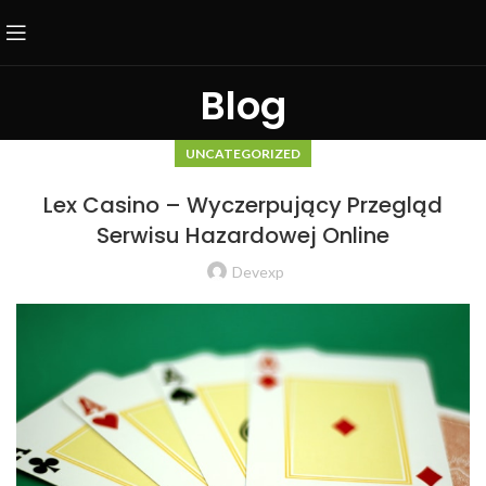
Blog
UNCATEGORIZED
Lex Casino – Wyczerpujący Przegląd
Serwisu Hazardowej Online
Devexp