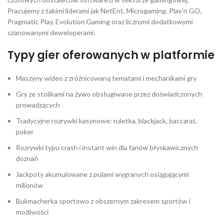
Pracujemy z takimi liderami jak NetEnt, Microgaming, Play’n GO,
Pragmatic Play, Evolution Gaming oraz licznymi dodatkowymi
szanowanymi deweloperami.
Typy gier oferowanych w platformie
Maszyny wideo z zróżnicowaną tematami i mechanikami gry
Gry ze stolikami na żywo obsługiwane przez doświadczonych
prowadzących
Tradycyjne rozrywki kasynowe: ruletka, blackjack, baccarat,
poker
Rozrywki typu crash i instant win dla fanów błyskawicznych
doznań
Jackpoty akumulowane z pulami wygranych osiągającymi
milionów
Bukmacherka sportowo z obszernym zakresem sportów i
możliwości