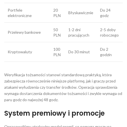
Portfele
20
Do 24
Błyskawicznie
elektroniczne
PLN
godz
50
1-2 dni
2-5 doby
Przelewy bankowe
PLN
pracujących
roboczego
100
Do 2
Kryptowaluty
Do 30 minut
PLN
godzin
Weryfikacja tożsamości stanowi standardową praktyką, która
zabezpiecza równocześnie niniejsze platformę, jak i graczy przed
atakami wyłudzenia czy transfer środków. Operacja sprawdzenia
wymaga dostarczenia dokumentów tożsamości i zwykle wymaga od
paru godz do najwyżej 48 godz.
System premiowy i promocje
Opracowaliśmy atrakcyjny model premii, co pomaga graczy na