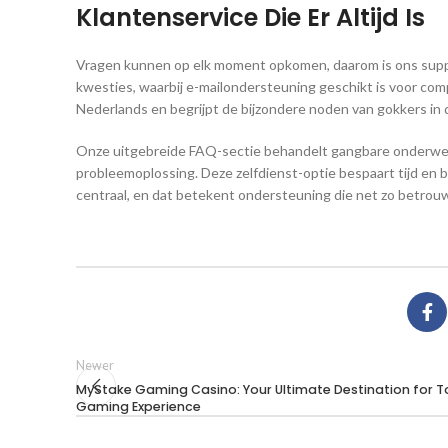
Klantenservice Die Er Altijd Is
Vragen kunnen op elk moment opkomen, daarom is ons suppor
kwesties, waarbij e-mailondersteuning geschikt is voor co
Nederlands en begrijpt de bijzondere noden van gokkers in 
Onze uitgebreide FAQ-sectie behandelt gangbare onderwer
probleemoplossing. Deze zelfdienst-optie bespaart tijd en 
centraal, en dat betekent ondersteuning die net zo betrouw
Newer
MyStake Gaming Casino: Your Ultimate Destination for T
Gaming Experience