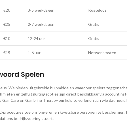
€20
3-5 werkdagen
Kosteloos
€25
2-7 werkdagen
Gratis
€10
12-24 uur
Gratis
€15
1-6 uur
Netwerkkosten
woord Spelen
erieus. We bieden uitgebreide hulpmiddelen waardoor spelers zeggensch
mieten en zelfuitsluitingsopties zijn direct beschikbaar via accountinst
 GamCare en Gambling Therapy om hulp te verlenen aan wie dat nodig 
KYC-procedures toe om jongeren en kwetsbare personen te beschermen. Di
dat ons bedrijfsvoering stuurt.