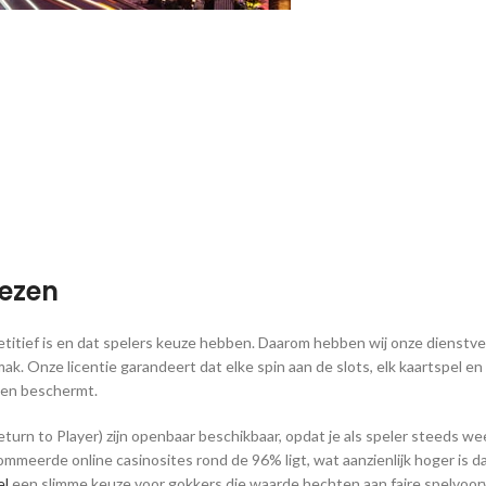
iezen
titief is en dat spelers keuze hebben. Daarom hebben wij onze dienstve
mak. Onze licentie garandeert dat elke spin aan de slots, elk kaartspel en
gen beschermt.
turn to Player) zijn openbaar beschikbaar, opdat je als speler steeds we
mmeerde online casinosites rond de 96% ligt, wat aanzienlijk hoger is da
el
een slimme keuze voor gokkers die waarde hechten aan faire spelvoo