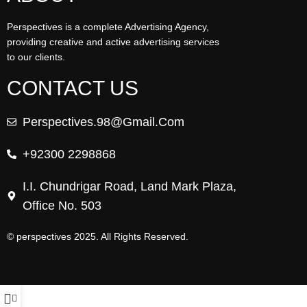
Perspectives is a complete Advertising Agency,
providing creative and active advertising services
to our clients.
CONTACT US
Perspectives.98@gmail.com
+92300 2298868
I.I. Chundrigar Road, Land Mark Plaza,
Office No. 503
© perspectives 2025. All Rights Reserved.