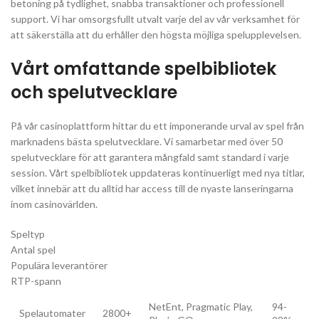
betoning på tydlighet, snabba transaktioner och professionell
support. Vi har omsorgsfullt utvalt varje del av vår verksamhet för
att säkerställa att du erhåller den högsta möjliga spelupplevelsen.
Vårt omfattande spelbibliotek
och spelutvecklare
På vår casinoplattform hittar du ett imponerande urval av spel från
marknadens bästa spelutvecklare. Vi samarbetar med över 50
spelutvecklare för att garantera mångfald samt standard i varje
session. Vårt spelbibliotek uppdateras kontinuerligt med nya titlar,
vilket innebär att du alltid har access till de nyaste lanseringarna
inom casinovärlden.
Speltyp
Antal spel
Populära leverantörer
RTP-spann
NetEnt, Pragmatic Play,
94-
Spelautomater
2800+