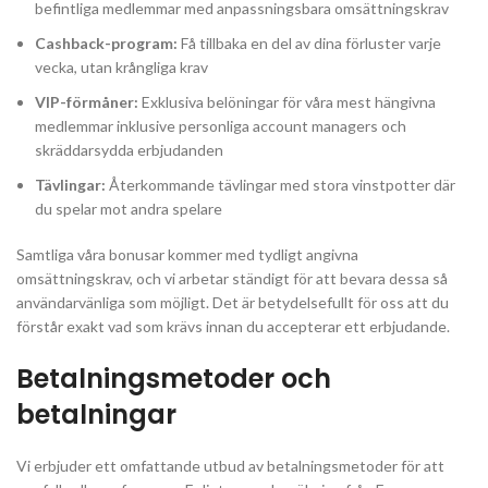
befintliga medlemmar med anpassningsbara omsättningskrav
Cashback-program:
Få tillbaka en del av dina förluster varje
vecka, utan krångliga krav
VIP-förmåner:
Exklusiva belöningar för våra mest hängivna
medlemmar inklusive personliga account managers och
skräddarsydda erbjudanden
Tävlingar:
Återkommande tävlingar med stora vinstpotter där
du spelar mot andra spelare
Samtliga våra bonusar kommer med tydligt angivna
omsättningskrav, och vi arbetar ständigt för att bevara dessa så
användarvänliga som möjligt. Det är betydelsefullt för oss att du
förstår exakt vad som krävs innan du accepterar ett erbjudande.
Betalningsmetoder och
betalningar
Vi erbjuder ett omfattande utbud av betalningsmetoder för att