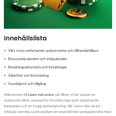
Innehållslista
Vårt stora omfattande spelutrymme och tillhandahållare
Bonuserbjudanden och erbjudanden
Betalningsalternativ och betalningar
Säkerhet och licensiering
Kundtjänst och tillgång
Välkommen till
Lizaro nätcasino
, på vilken vi har skapat en
spelportal vilken sammanför förstklassiga spel, omfattande
kampanjer och en trygg spelomgivning. Vår vision vilar på att
erbjuda svenska casinospelare en enastående spelupplevelse med