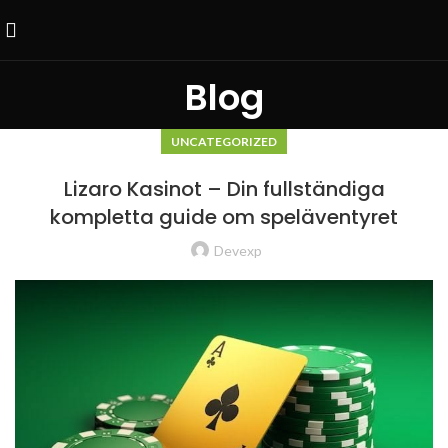
Blog
UNCATEGORIZED
Lizaro Kasinot – Din fullständiga
kompletta guide om speläventyret
Devexp