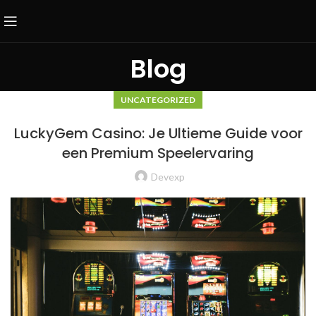
Blog
UNCATEGORIZED
LuckyGem Casino: Je Ultieme Guide voor
een Premium Speelervaring
Devexp