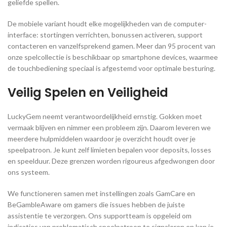
geliefde spellen.
De mobiele variant houdt elke mogelijkheden van de computer-
interface: stortingen verrichten, bonussen activeren, support
contacteren en vanzelfsprekend gamen. Meer dan 95 procent van
onze spelcollectie is beschikbaar op smartphone devices, waarmee
de touchbediening speciaal is afgestemd voor optimale besturing.
Veilig Spelen en Veiligheid
LuckyGem neemt verantwoordelijkheid ernstig. Gokken moet
vermaak blijven en nimmer een probleem zijn. Daarom leveren we
meerdere hulpmiddelen waardoor je overzicht houdt over je
speelpatroon. Je kunt zelf limieten bepalen voor deposits, losses
en speelduur. Deze grenzen worden rigoureus afgedwongen door
ons systeem.
We functioneren samen met instellingen zoals GamCare en
BeGambleAware om gamers die issues hebben de juiste
assistentie te verzorgen. Ons supportteam is opgeleid om
indicaties van problematisch speelpatroon te signaleren en kan je