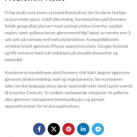
Vi har brukt mye innen systeminfrastruktur der forsikrer hurtige
responstider pluss stabil tilknytning. Serverparken plattformens
forblir geografisk plassert med optimal ytelse innenfor nordisk
region, samt spillene laster gjennomsnittlig i løpet av mindre enn 3
sek selv på normale nettverksforbindelser. Kompatibiliteten
strekker bredt gjennom iPhone-operativsystem, Google Android
og MS-enheter med null reduksjon på visuelle elementer og
mekanikk.
Kundeserviceavdelingen plattformens står klart døgnet igjennom
gjennom direktemelding, mail og ringetjeneste. Serviceteamet
taler norske language pluss løser spørsmål raskt med typisk svartid
til innenfor 2 minutt. Vi utvikler vedvarende relasjoner til spillerne
våre gjennom transparent kommunikasjon og genuin
oppmerksomhet for brukeropplevelsen.