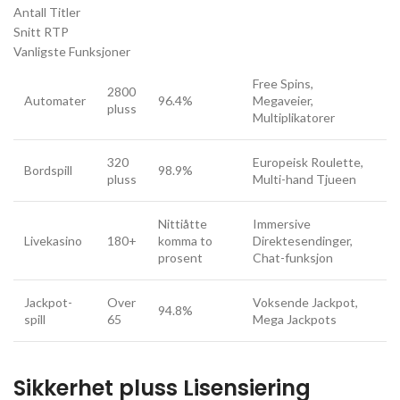
Antall Titler
Snitt RTP
Vanligste Funksjoner
Free Spins,
2800
Automater
96.4%
Megaveier,
pluss
Multiplikatorer
320
Europeisk Roulette,
Bordspill
98.9%
pluss
Multi-hand Tjueen
Nittiåtte
Immersive
Livekasino
180+
komma to
Direktesendinger,
prosent
Chat-funksjon
Jackpot-
Over
Voksende Jackpot,
94.8%
spill
65
Mega Jackpots
Sikkerhet pluss Lisensiering