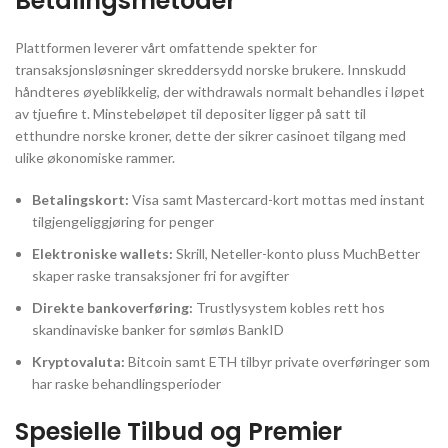
Betalingsmetoder
Plattformen leverer vårt omfattende spekter for
transaksjonsløsninger skreddersydd norske brukere. Innskudd
håndteres øyeblikkelig, der withdrawals normalt behandles i løpet
av tjuefire t. Minstebeløpet til depositer ligger på satt til
etthundre norske kroner, dette der sikrer casinoet tilgang med
ulike økonomiske rammer.
Betalingskort:
Visa samt Mastercard-kort mottas med instant
tilgjengeliggjøring for penger
Elektroniske wallets:
Skrill, Neteller-konto pluss MuchBetter
skaper raske transaksjoner fri for avgifter
Direkte bankoverføring:
Trustlysystem kobles rett hos
skandinaviske banker for sømløs BankID
Kryptovaluta:
Bitcoin samt ETH tilbyr private overføringer som
har raske behandlingsperioder
Spesielle Tilbud og Premier