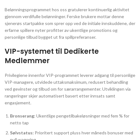
Belønningsprogrammet hos oss gratulerer kontinuerlig aktivitet
gjennom verdifulle belønninger. Ferske brukere mottar denne
sjenerøs startpakke som sprer opp ved de initiale innskuddene, der
erfarne spillere nyter profitter av ukentlige promotions og
personlige tilbud bygget ut fra spillpreferanser.
VIP-systemet til Dedikerte
Medlemmer
Privilegiene innenfor VIP-programmet leverer adgang til personlige
VIP-managere, utvidede uttaksmaksimum, redusert behandling
ved gevinster og tilbud om for særarrangementer. Utviklingen via
rangeringer skjer automatisert basert etter innsats samt
engasjement.
Bronserang:
Ukentlige pengetilbakeløsninger med fem % for
netto tap
Sølvstatus:
Prioritert support pluss hver måneds bonuser med
null wagering