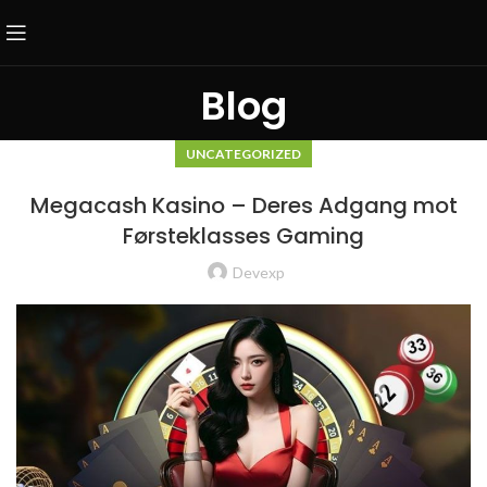
Blog
UNCATEGORIZED
Megacash Kasino – Deres Adgang mot
Førsteklasses Gaming
Devexp