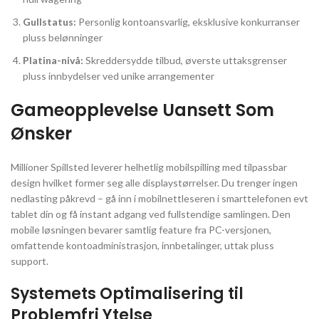
Gullstatus:
Personlig kontoansvarlig, eksklusive konkurranser
pluss belønninger
Platina-nivå:
Skreddersydde tilbud, øverste uttaksgrenser
pluss innbydelser ved unike arrangementer
Gameopplevelse Uansett Som
Ønsker
Millioner Spillsted leverer helhetlig mobilspilling med tilpassbar
design hvilket former seg alle displaystørrelser. Du trenger ingen
nedlasting påkrevd – gå inn i mobilnettleseren i smarttelefonen evt
tablet din og få instant adgang ved fullstendige samlingen. Den
mobile løsningen bevarer samtlig feature fra PC-versjonen,
omfattende kontoadministrasjon, innbetalinger, uttak pluss
support.
Systemets Optimalisering til
Problemfri Ytelse