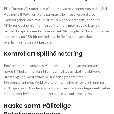
Plattformen vårt opererer gjennom rigid regulering hos Malta Spill
Authority (MGA), en blant Europas aller mest respekterte
lisensorganer. Vårt faktum sikrer slik at alle transaksjoner ved
Millioner Casino gjennomføres i henhold med globale krav om
rettferdig spill og medlemssikkerhet. Man implementerer moderne
kryptering på 256-bit nøkkellengde for å verne samtlige
overføringer pluss brukerdata.
Kontrollert Spillhåndtering
Posisjonert som ansvarlig virksomhet setter man brukervern
høyest. Medlemmer kan til enhver hvilket ønsket tid aktivere
utestengelse, bestemme beløpstak og bestemme
tidsbegrensninger. Verktøyene tilgjengelige gir total styring på
spillingen, samt kundeservice forblir trent til å oppdage samt hjelpe
medlemmer hvilket demonstrerer urolige spillemønstre.
Raske samt Pålitelige