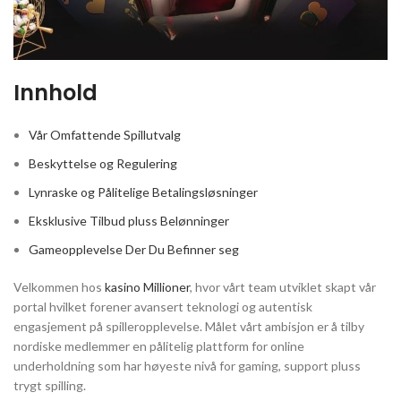
Innhold
Vår Omfattende Spillutvalg
Beskyttelse og Regulering
Lynraske og Pålitelige Betalingsløsninger
Eksklusive Tilbud pluss Belønninger
Gameopplevelse Der Du Befinner seg
Velkommen hos
kasino Millioner
, hvor vårt team utviklet skapt vår
portal hvilket forener avansert teknologi og autentisk
engasjement på spilleropplevelse. Målet vårt ambisjon er å tilby
nordiske medlemmer en pålitelig plattform for online
underholdning som har høyeste nivå for gaming, support pluss
trygt spilling.