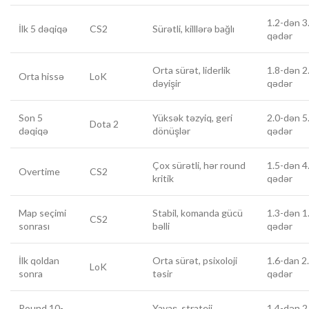
1.2-dən 3
İlk 5 dəqiqə
CS2
Sürətli, killlərə bağlı
qədər
Orta sürət, liderlik
1.8-dən 2
Orta hissə
LoK
dəyişir
qədər
Son 5
Yüksək təzyiq, geri
2.0-dən 5
Dota 2
dəqiqə
dönüşlər
qədər
Çox sürətli, hər round
1.5-dən 4
Overtime
CS2
kritik
qədər
Map seçimi
Stabil, komanda gücü
1.3-dən 1
CS2
sonrası
bəlli
qədər
İlk qoldan
Orta sürət, psixoloji
1.6-dan 2
LoK
sonra
təsir
qədər
Round 10-
Yavaş, strateji
1.4-dən 2