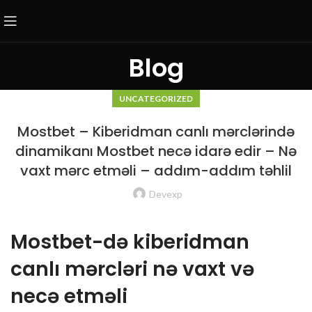
Blog
UNCATEGORIZED
Mostbet – Kiberidman canlı mərclərində
dinamikanı Mostbet necə idarə edir – Nə
vaxt mərc etməli – addım-addım təhlil
Devexp
Mostbet-də kiberidman
canlı mərcləri nə vaxt və
necə etməli