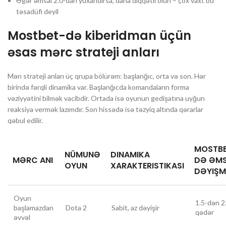
Əgər əmsal 2.0-dan yuxarıdırsa, daha diqqətli olun – çox vaxt bu
təsadüfi deyil
Mostbet-də kiberidman üçün
əsas mərc strateji anları
Mən strateji anları üç qrupa bölürəm: başlanğıc, orta və son. Hər
birində fərqli dinamika var. Başlanğıcda komandaların forma
vəziyyətini bilmək vacibdir. Ortada isə oyunun gedişatına uyğun
reaksiya vermək lazımdır. Son hissədə isə təzyiq altında qərarlar
qəbul edilir.
MOSTBE
NÜMUNƏ
DINAMIKA
MƏRC ANI
DƏ ƏM
OYUN
XARAKTERISTIKASI
DƏYIŞM
Oyun
1.5-dən 2
başlamazdan
Dota 2
Sabit, az dəyişir
qədər
əvvəl