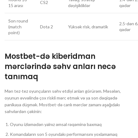
CS2
15 arası
dəyişikliklər
qədər
Son round
2.5-dən 6
(match
Dota 2
Yüksək risk, dramatik
qədər
point)
Mostbet-də kiberidman
mərclərində səhv anları necə
tanımaq
Mən tez-tez oyunçuların səhv etdiyi anları görürəm. Məsələn,
oyunun əvvəlində çox riskli mərc etmək və ya son dəqiqədə
panikaya düşmək. Mostbet-də canlı mərclər zamanı aşağıdakı
səhvlərdən çəkinin:
Oyunu izləmədən yalnız əmsal rəqəminə baxmaq
Komandaların son 5 oyundakı performansını yoxlamamaq