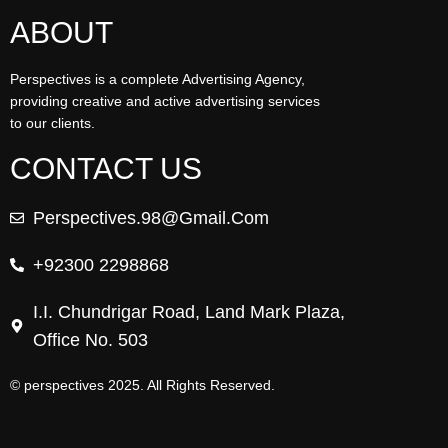
ABOUT
Perspectives is a complete Advertising Agency,
providing creative and active advertising services
to our clients.
CONTACT US
Perspectives.98@gmail.com
+92300 2298868
I.I. Chundrigar Road, Land Mark Plaza,
Office No. 503
© perspectives 2025. All Rights Reserved.