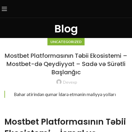
Blog
UNCATEGORIZED
Mostbet Platformasının Təbii Ekosistemi –
Mostbet-də Qeydiyyat – Sadə və Sürətli
Başlanğıc
Devexp
Bahar ətirindən qumar İdarə etmənin maliyyə yolları
Mostbet Platformasının Təbii