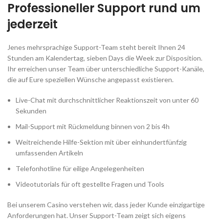
Professioneller Support rund um
jederzeit
Jenes mehrsprachige Support-Team steht bereit Ihnen 24
Stunden am Kalendertag, sieben Days die Week zur Disposition.
Ihr erreichen unser Team über unterschiedliche Support-Kanäle,
die auf Eure speziellen Wünsche angepasst existieren.
Live-Chat mit durchschnittlicher Reaktionszeit von unter 60
Sekunden
Mail-Support mit Rückmeldung binnen von 2 bis 4h
Weitreichende Hilfe-Sektion mit über einhundertfünfzig
umfassenden Artikeln
Telefonhotline für eilige Angelegenheiten
Videotutorials für oft gestellte Fragen und Tools
Bei unserem Casino verstehen wir, dass jeder Kunde einzigartige
Anforderungen hat. Unser Support-Team zeigt sich eigens