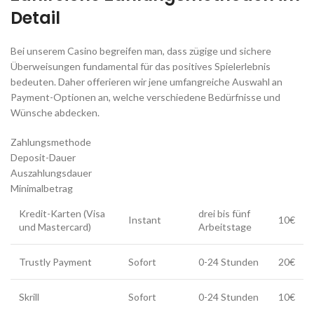
Detail
Bei unserem Casino begreifen man, dass zügige und sichere
Überweisungen fundamental für das positives Spielerlebnis
bedeuten. Daher offerieren wir jene umfangreiche Auswahl an
Payment-Optionen an, welche verschiedene Bedürfnisse und
Wünsche abdecken.
Zahlungsmethode
Deposit-Dauer
Auszahlungsdauer
Minimalbetrag
Kredit-Karten (Visa
drei bis fünf
Instant
10€
und Mastercard)
Arbeitstage
Trustly Payment
Sofort
0-24 Stunden
20€
Skrill
Sofort
0-24 Stunden
10€