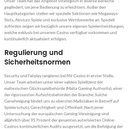
Unser Team hat das Angebot strategisch in diverse Bereiche
gegliedert, um jene Bedienung zu erleichtern. Außer den
Hauptkategorien stellen wir spezielle Sektionen wie Megaways-
Slots, Absturz-Spiele und exclusive Wettbewerbe an. Speziell
zufrieden zeigen wir bezüglich unsere eigenen Spielentwicklungen,
welche exklusiv bei unserem Casino verfügbar vorkommen und
kontinuierlich aktualisiert erfolgen.
Regulierung und
Sicherheitsnormen
Security und Fairplay rangieren bei NV Casino in erster Stelle.
Unser Team arbeiten unter einer validen Spiellizenz der
maltesischen Glücksspielbehörde (Malta Gaming Authority), einer
der rigorosesten Aufsichtsbehörden der Branche. Solche
Genehmigung bindet uns zu obersten Maßstäben in Betreff auf
Spielerschutz, Gerechtigkeit und Offenheit. Nach jener
Untersuchung der europäischen Gaming-Vereinigung sind
alljährlich über 95 Prozent der gesamten autorisierten Online-
Casinos kontinuierlichen Audits ausgesetzt, um die Befolgung der