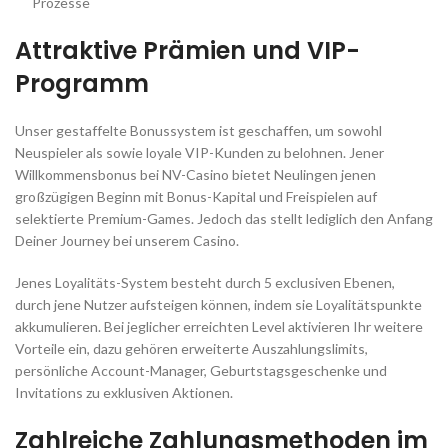
Prozesse
Attraktive Prämien und VIP-
Programm
Unser gestaffelte Bonussystem ist geschaffen, um sowohl
Neuspieler als sowie loyale VIP-Kunden zu belohnen. Jener
Willkommensbonus bei NV-Casino bietet Neulingen jenen
großzügigen Beginn mit Bonus-Kapital und Freispielen auf
selektierte Premium-Games. Jedoch das stellt lediglich den Anfang
Deiner Journey bei unserem Casino.
Jenes Loyalitäts-System besteht durch 5 exclusiven Ebenen,
durch jene Nutzer aufsteigen können, indem sie Loyalitätspunkte
akkumulieren. Bei jeglicher erreichten Level aktivieren Ihr weitere
Vorteile ein, dazu gehören erweiterte Auszahlungslimits,
persönliche Account-Manager, Geburtstagsgeschenke und
Invitations zu exklusiven Aktionen.
Zahlreiche Zahlungsmethoden im