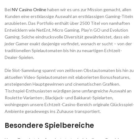
Bei
NV Casino Online
haben wir es uns zur Mission gemacht, allen
Kunden eine erstklassige Auswahl an erstklassigen Gaming-Titeln
anzubieten. Das Portfolio enthält über 2500 Titel von namhaften
Entwicklern wie NetEnt, Micro Gaming, Play’n GO und Evolution
Gaming. Solche eindrucksvolle Diversität gewährleistet, dass ein
jeder Gamer exakt dasjenige vorfindet, wonach er sucht – von der
traditionellen Spielautomaten bis hin zu neuartigen Echtzeit-
Dealer-Spielen.
Die Slot-Sammlung spannt von zeitlosen Obstautomaten bis hin zu
aktuellen Video-Spielautomaten mit elaborierten Bonusfeatures,
ansteigenden Hauptgewinnen und cinematischen Grafiken.
Tischspiel-Enthusiasten würdigen jene umfangreiche Auswahl an
Roulette-Varianten-, Blackjack- und Bakkarat-Spielarten,
wohingegen unsere Echtzeit-Casino-Bereich originale Glücksspiel-
Ambiente geradewegs ins Zuhause transportiert.
Besondere Spielbereiche