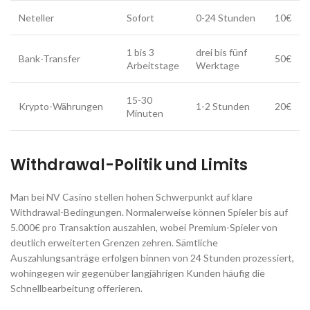
Neteller
Sofort
0-24 Stunden
10€
1 bis 3
drei bis fünf
Bank-Transfer
50€
Arbeitstage
Werktage
15-30
Krypto-Währungen
1-2 Stunden
20€
Minuten
Withdrawal-Politik und Limits
Man bei NV Casino stellen hohen Schwerpunkt auf klare
Withdrawal-Bedingungen. Normalerweise können Spieler bis auf
5.000€ pro Transaktion auszahlen, wobei Premium-Spieler von
deutlich erweiterten Grenzen zehren. Sämtliche
Auszahlungsanträge erfolgen binnen von 24 Stunden prozessiert,
wohingegen wir gegenüber langjährigen Kunden häufig die
Schnellbearbeitung offerieren.