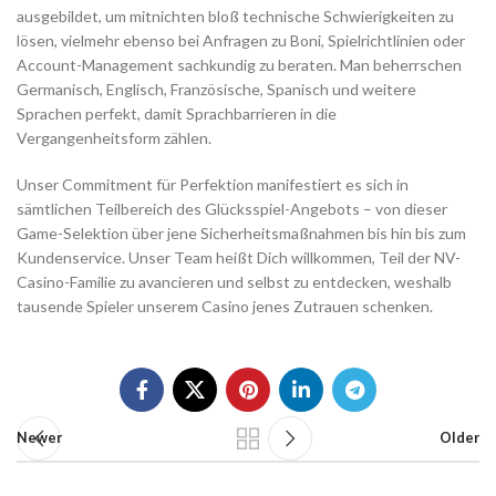
ausgebildet, um mitnichten bloß technische Schwierigkeiten zu
lösen, vielmehr ebenso bei Anfragen zu Boni, Spielrichtlinien oder
Account-Management sachkundig zu beraten. Man beherrschen
Germanisch, Englisch, Französische, Spanisch und weitere
Sprachen perfekt, damit Sprachbarrieren in die
Vergangenheitsform zählen.
Unser Commitment für Perfektion manifestiert es sich in
sämtlichen Teilbereich des Glücksspiel-Angebots – von dieser
Game-Selektion über jene Sicherheitsmaßnahmen bis hin bis zum
Kundenservice. Unser Team heißt Dich willkommen, Teil der NV-
Casino-Familie zu avancieren und selbst zu entdecken, weshalb
tausende Spieler unserem Casino jenes Zutrauen schenken.
Newer
Older