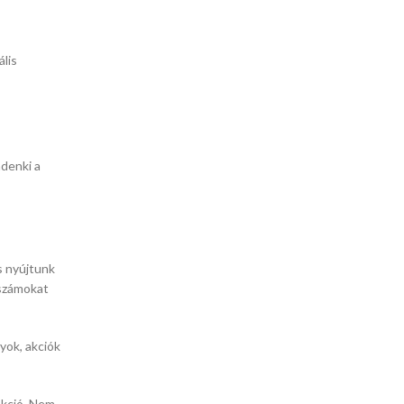
ális
denki a
s nyújtunk
 számokat
yok, akciók
nkció. Nem