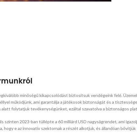
ormunkról
a legkiválóbb minőségű kikapcsolódást biztosítsuk vendégeink felé. Üzem
lyel működjünk, ami garantálja a játékosok biztonságát és a tisztessége
 alatt folytatjuk tevékenységünket, ezáltal szavatolva a biztonságos pla
s szinten 2023-ban túllépte a 60 milliárd USD nagyságrendet, ami igazolj
 hogy e az innovatív szektornak a részét alkotjuk, és állandóan bővítjük