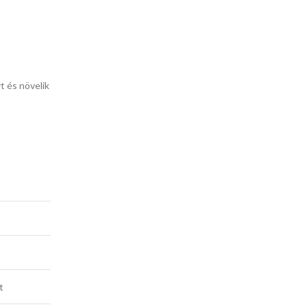
t és növelik
t