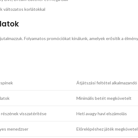
 változatos korlátokkal
latok
utalmazzuk. Folyamatos promóciókat kínálunk, amelyek erősítik a élmény
 spinek
Átjátszási feltétel alkalmazandó
latok
Minimális betét megkövetelt
részének visszatérítése
Heti avagy havi elszámolás
lyes menedzser
Előrelépéshez játék megkövetel