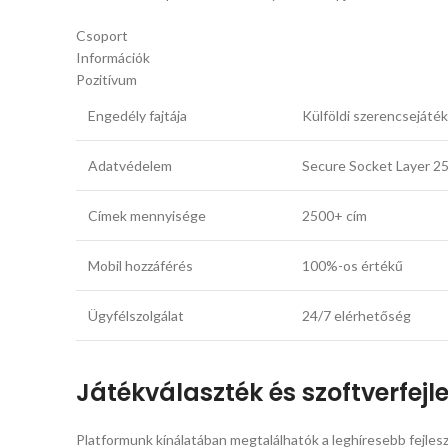
Csoport
Információk
Pozitívum
Engedély fajtája
Külföldi szerencsejáték
Adatvédelem
Secure Socket Layer 25
Címek mennyisége
2500+ cím
Mobil hozzáférés
100%-os értékű
Ügyfélszolgálat
24/7 elérhetőség
Játékválaszték és szoftverfejl
Platformunk kínálatában megtalálhatók a leghíresebb fejlesz