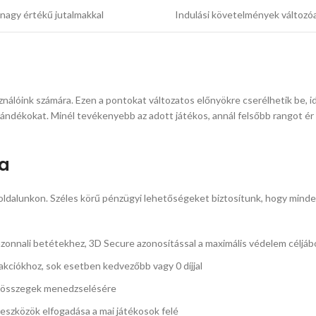
nagy értékű jutalmakkal
Indulási követelmények változó
álóink számára. Ezen a pontokat változatos előnyökre cserélhetik be, i
ndékokat. Minél tevékenyebb az adott játékos, annál felsőbb rangot ér 
ga
oldalunkon. Széles körű pénzügyi lehetőségeket biztosítunk, hogy minde
zonnali betétekhez, 3D Secure azonosítással a maximális védelem céljáb
zakciókhoz, sok esetben kedvezőbb vagy 0 díjjal
b összegek menedzselésére
 eszközök elfogadása a mai játékosok felé