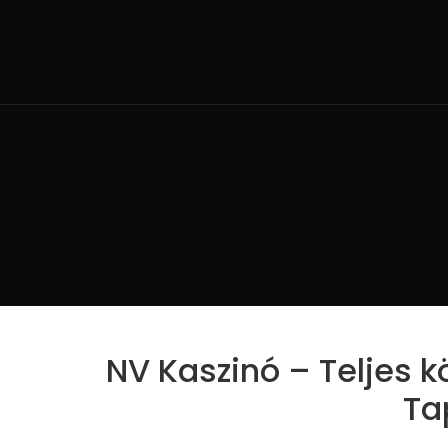
NV Kaszinó – Teljes k
Ta