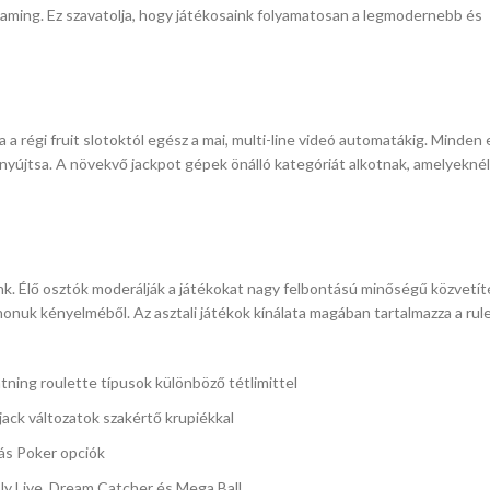
aming. Ez szavatolja, hogy játékosaink folyamatosan a legmodernebb és
 a régi fruit slotoktól egész a mai, multi-line videó automatákig. Minden
 nyújtsa. A növekvő jackpot gépek önálló kategóriát alkotnak, amelyekné
unk. Élő osztók moderálják a játékokat nagy felbontású minőségű közvetít
onuk kényelméből. Az asztali játékok kínálata magában tartalmazza a rule
ghtning roulette típusok különböző tétlimittel
ck változatok szakértő krupiékkal
ás Poker opciók
ly Live, Dream Catcher és Mega Ball