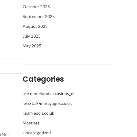
October 2025
September 2025
August 2025
July 2025
May 2025
Categories
alle nederlandse casinos_nl
lets-talk-mortgages.co.uk
lizjamieson.co.uk
Mostbet
Uncategorized
a Net