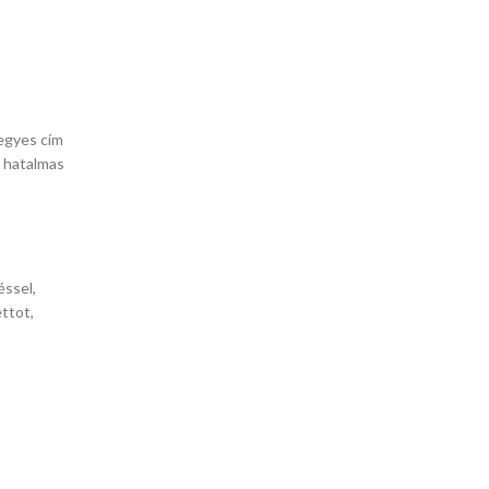
 egyes cím
l hatalmas
éssel,
ttot,