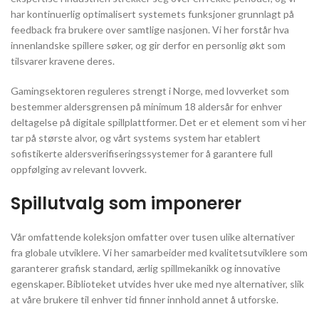
har kontinuerlig optimalisert systemets funksjoner grunnlagt på
feedback fra brukere over samtlige nasjonen. Vi her forstår hva
innenlandske spillere søker, og gir derfor en personlig økt som
tilsvarer kravene deres.
Gamingsektoren reguleres strengt i Norge, med lovverket som
bestemmer aldersgrensen på minimum 18 aldersår for enhver
deltagelse på digitale spillplattformer. Det er et element som vi her
tar på største alvor, og vårt systems system har etablert
sofistikerte aldersverifiseringssystemer for å garantere full
oppfølging av relevant lovverk.
Spillutvalg som imponerer
Vår omfattende koleksjon omfatter over tusen ulike alternativer
fra globale utviklere. Vi her samarbeider med kvalitetsutviklere som
garanterer grafisk standard, ærlig spillmekanikk og innovative
egenskaper. Biblioteket utvides hver uke med nye alternativer, slik
at våre brukere til enhver tid finner innhold annet å utforske.