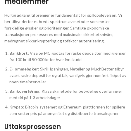
medlemmer
Hurtig adgang til premier er fundamentalt for spillopplevelsen. Vi
her tilbyr derfor et bredt spektrum av metoder som møter
forskjellige ønsker og prioriteringer. Samtlige økonomiske
transaksjoner prosesseres med maksimale sikkerhetsnivåer,
medregnet sikker kryptering og tofaktor autentisering.
Bankkort:
Visa og MC godtas for raske depositter med grenser
fra 100 kr til 50 000 kr for hver innskudd
E-lommebøker:
Skrill-løsningen, Neteller og MuchBetter tilbyr
svært raske depositter og uttak, vanligvis gjennomført i løpet av
noen timeintervaller
Bankoverføring:
Klassisk metode for betydelige overføringer
med tid på 1-3 arbeidsdager
Krypto:
Bitcoin-systemet og Ethereum-plattformen for spillere
som setter pris på anonymitet og distribuerte transaksjoner
Uttaksprosessen