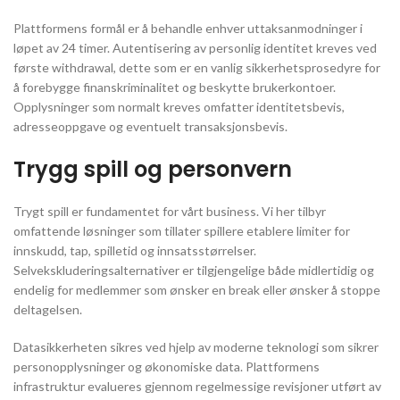
Plattformens formål er å behandle enhver uttaksanmodninger i
løpet av 24 timer. Autentisering av personlig identitet kreves ved
første withdrawal, dette som er en vanlig sikkerhetsprosedyre for
å forebygge finanskriminalitet og beskytte brukerkontoer.
Opplysninger som normalt kreves omfatter identitetsbevis,
adresseoppgave og eventuelt transaksjonsbevis.
Trygg spill og personvern
Trygt spill er fundamentet for vårt business. Vi her tilbyr
omfattende løsninger som tillater spillere etablere limiter for
innskudd, tap, spilletid og innsatsstørrelser.
Selvekskluderingsalternativer er tilgjengelige både midlertidig og
endelig for medlemmer som ønsker en break eller ønsker å stoppe
deltagelsen.
Datasikkerheten sikres ved hjelp av moderne teknologi som sikrer
personopplysninger og økonomiske data. Plattformens
infrastruktur evalueres gjennom regelmessige revisjoner utført av