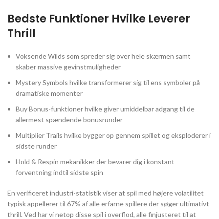
Bedste Funktioner Hvilke Leverer
Thrill
Voksende Wilds som spreder sig over hele skærmen samt
skaber massive gevinstmuligheder
Mystery Symbols hvilke transformerer sig til ens symboler på
dramatiske momenter
Buy Bonus-funktioner hvilke giver umiddelbar adgang til de
allermest spændende bonusrunder
Multiplier Trails hvilke bygger op gennem spillet og eksploderer i
sidste runder
Hold & Respin mekanikker der bevarer dig i konstant
forventning indtil sidste spin
En verificeret industri-statistik viser at spil med højere volatilitet
typisk appellerer til 67% af alle erfarne spillere der søger ultimativt
thrill. Ved har vi netop disse spil i overflod, alle finjusteret til at