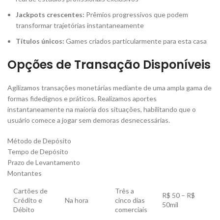
Jackpots crescentes:
Prêmios progressivos que podem
transformar trajetórias instantaneamente
Títulos únicos:
Games criados particularmente para esta casa
Opções de Transação Disponíveis
Agilizamos transações monetárias mediante de uma ampla gama de
formas fidedignos e práticos. Realizamos aportes
instantaneamente na maioria dos situações, habilitando que o
usuário comece a jogar sem demoras desnecessárias.
Método de Depósito
Tempo de Depósito
Prazo de Levantamento
Montantes
Cartões de
Três a
R$ 50 – R$
Crédito e
Na hora
cinco dias
50mil
Débito
comerciais