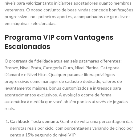
níveis para valorizar tanto iniciantes apostadores quanto membros
veteranos. O nosso conjunto de boas-vindas concede bonificações
progressivos nos primeiros aportes, acompanhados de giros livres
em máquinas selecionadas.
Programa VIP com Vantagens
Escalonados
O programa de fidelidade atua em seis patamares diferentes:
Bronze, Nível Prata, Categoria Ouro, Nível Platina, Categoria
Diamante e Nível Elite. Qualquer patamar libera privilégios
progressivas como manager de cadastro dedicado, valores de
levantamento maiores, bônus customizados e ingressos para
acontecimentos exclusivos. A evolução ocorre de forma
automática à medida que você obtém pontos através de jogadas
reais.
Cashback Toda semana:
Ganhe de volta uma percentagem das
derrotas reais por ciclo, com porcentagens variando de cinco por
cento a 15% segundo do nível VIP