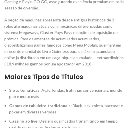
Gaming e Play’n GO GO, assegurando excelência premium em toda
sessão de diversão.
A seção de máquinas apresenta desde antigos históricos de 3
rolos até máquinas atuais com mecânicas diferenciadas como
sistema Megaways, Cluster Pays Pays e opções de aquisição de
prêmios. Para os amantes de acumulados acumulados,
disponibilizamos games famosos como Mega Moolah, que mantém
o recorde mundial do Livro Guinness para o máximo acumulado
online já distribuído em um caça-níquel acumulado – extraordinários
€18.9 milhões ganhos por um apostador em 2018.
Maiores Tipos de Títulos
Slots temáticas:
Ação, lendas, frutinhas convencionais, mundo
pop e muito mais
Games de tabuleiro tradicionais:
Black Jack, roleta, baccarat e
poker em diversas versões
Cassino ao live:
Dealers qualificados transmitindo em tempo
real de estúdios profissionais exclusivos