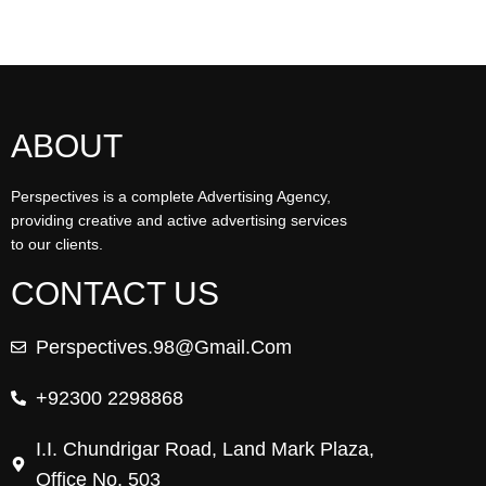
ABOUT
Perspectives is a complete Advertising Agency,
providing creative and active advertising services
to our clients.
CONTACT US
Perspectives.98@gmail.com
+92300 2298868
I.I. Chundrigar Road, Land Mark Plaza,
Office No. 503