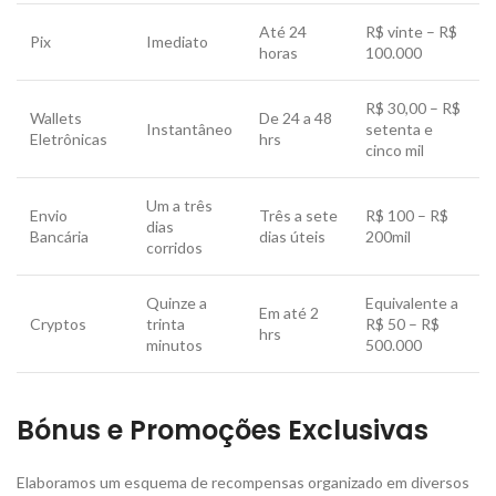
Até 24
R$ vinte – R$
Pix
Imediato
horas
100.000
R$ 30,00 – R$
Wallets
De 24 a 48
Instantâneo
setenta e
Eletrônicas
hrs
cinco mil
Um a três
Envio
Três a sete
R$ 100 – R$
dias
Bancária
dias úteis
200mil
corridos
Quinze a
Equivalente a
Em até 2
Cryptos
trinta
R$ 50 – R$
hrs
minutos
500.000
Bónus e Promoções Exclusivas
Elaboramos um esquema de recompensas organizado em diversos