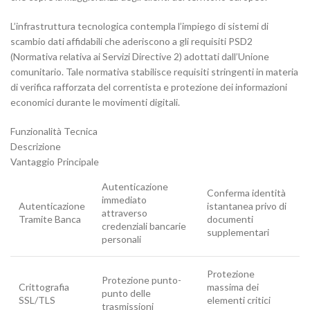
L’infrastruttura tecnologica contempla l’impiego di sistemi di
scambio dati affidabili che aderiscono a gli requisiti PSD2
(Normativa relativa ai Servizi Directive 2) adottati dall’Unione
comunitario. Tale normativa stabilisce requisiti stringenti in materia
di verifica rafforzata del correntista e protezione dei informazioni
economici durante le movimenti digitali.
Funzionalità Tecnica
Descrizione
Vantaggio Principale
Autenticazione
Conferma identità
immediato
Autenticazione
istantanea privo di
attraverso
Tramite Banca
documenti
credenziali bancarie
supplementari
personali
Protezione
Protezione punto-
Crittografia
massima dei
punto delle
SSL/TLS
elementi critici
trasmissioni