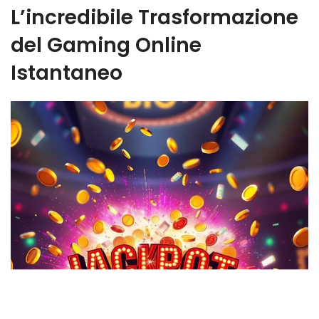
L’incredibile Trasformazione
del Gaming Online
Istantaneo