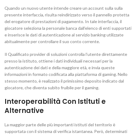
Quando un nuovo utente intende creare un account sulla sulla
presente interfaccia, risulta reindirizzato verso il pannello protetta
del erogatore di prestazioni di pagamento. In tale interfaccia, il
giocatore seleziona la personale banca dall’elenco di enti supportati
e inserisce le dati di autenticazione al servizio banking utilizzate
abitualmente per controllare il suo conto corrente.
Il Qualificato provider di soluzioni controlla l’utente direttamente
presso la istituto, ottiene i dati individuali necessari per la
autenticazione dei dati e della maggiore età, e invia queste
informazioni in formato codificata alla piattaforma di gaming. Nello
stesso momento, è realizzato il primissimo deposito indicato dal
giocatore, che diventa subito fruibile per il gaming.
Interoperabilità Con Istituti e
Alternative
La maggior parte delle più importanti istituti del territorio è
supportata con il sistema di verifica istantanea. Però, determinati