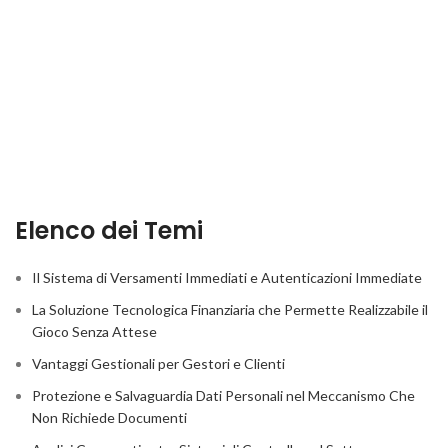
Elenco dei Temi
Il Sistema di Versamenti Immediati e Autenticazioni Immediate
La Soluzione Tecnologica Finanziaria che Permette Realizzabile il
Gioco Senza Attese
Vantaggi Gestionali per Gestori e Clienti
Protezione e Salvaguardia Dati Personali nel Meccanismo Che
Non Richiede Documenti