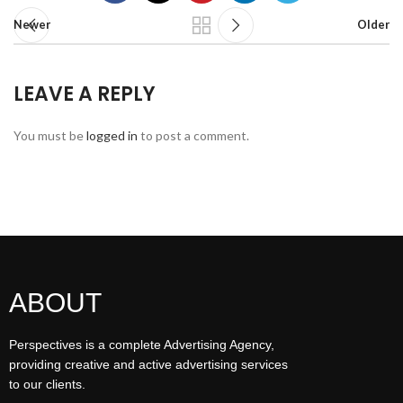
Newer
Older
LEAVE A REPLY
You must be
logged in
to post a comment.
ABOUT
Perspectives is a complete Advertising Agency,
providing creative and active advertising services
to our clients.