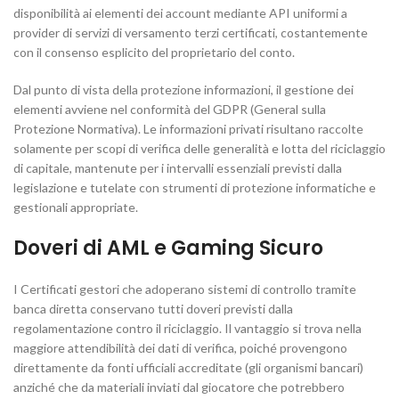
disponibilità ai elementi dei account mediante API uniformi a
provider di servizi di versamento terzi certificati, costantemente
con il consenso esplicito del proprietario del conto.
Dal punto di vista della protezione informazioni, il gestione dei
elementi avviene nel conformità del GDPR (General sulla
Protezione Normativa). Le informazioni privati risultano raccolte
solamente per scopi di verifica delle generalità e lotta del riciclaggio
di capitale, mantenute per i intervalli essenziali previsti dalla
legislazione e tutelate con strumenti di protezione informatiche e
gestionali appropriate.
Doveri di AML e Gaming Sicuro
I Certificati gestori che adoperano sistemi di controllo tramite
banca diretta conservano tutti doveri previsti dalla
regolamentazione contro il riciclaggio. Il vantaggio si trova nella
maggiore attendibilità dei dati di verifica, poiché provengono
direttamente da fonti ufficiali accreditate (gli organismi bancari)
anziché che da materiali inviati dal giocatore che potrebbero